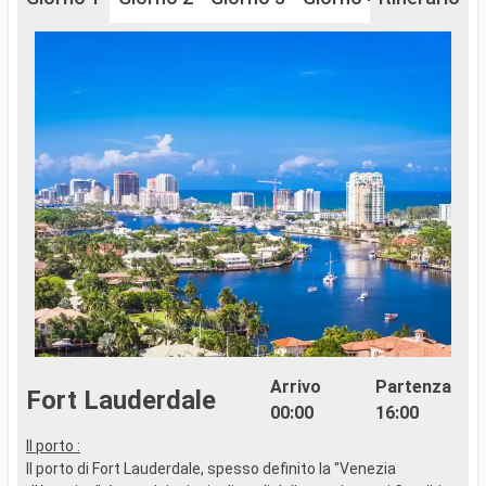
Arrivo
Partenza
Fort Lauderdale
00:00
16:00
Il porto :
C
Il porto di Fort Lauderdale, spesso definito la "Venezia
c