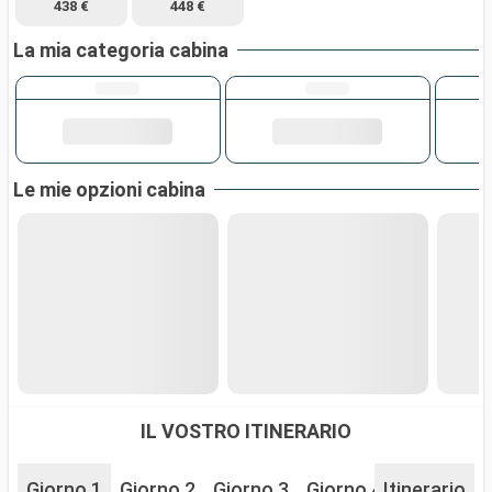
438 €
448 €
La mia categoria cabina
Le mie opzioni cabina
IL VOSTRO ITINERARIO
Giorno 1
Giorno 2
Giorno 3
Giorno 4
Itinerario
Giorno 5