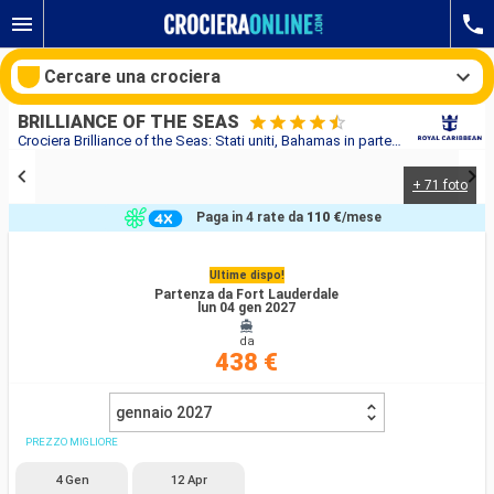
Cercare una crociera
BRILLIANCE OF THE SEAS
Crociera Brilliance of the Seas: Stati uniti, Bahamas in partenza da Fort Lauderdale
+ 71 foto
Le nostre destinazioni
Paga in 4 rate da
110 €
/mese
Mesi di partenza
Ultime dispo!
Partenza da Fort Lauderdale
Porti
Compagnie
lun 04 gen 2027
da
Ricerca
438 €
gennaio 2027
PREZZO MIGLIORE
4 Gen
12 Apr