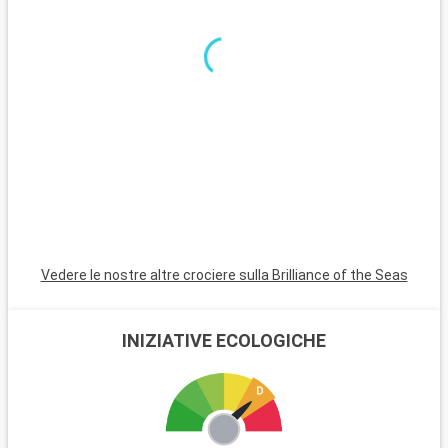
Pompano Beach e Hollywood Beach sono scelte affascinanti
con le loro spiagge tranquille e l'atmosfera rilassante.
Vedere le nostre altre crociere sulla Brilliance of the Seas
INIZIATIVE ECOLOGICHE