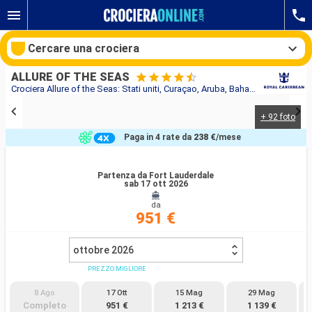
Cercare una crociera
ALLURE OF THE SEAS
Crociera Allure of the Seas: Stati uniti, Curaçao, Aruba, Bahamas in partenza da Fort Lauderdale
+ 92 foto
Le nostre destinazioni
Paga in 4 rate da
238 €
/mese
Mesi di partenza
Partenza da Fort Lauderdale
sab 17 ott 2026
Porti
Compagnie
da
951 €
Ricerca
ottobre 2026
PREZZO MIGLIORE
8 Ago
17 Ott
15 Mag
29 Mag
Completo
951 €
1 213 €
1 139 €