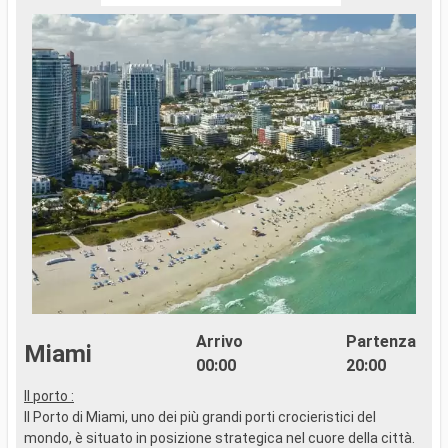
Arrivo
Partenza
Miami
00:00
20:00
Il porto :
C
Il Porto di Miami, uno dei più grandi porti crocieristici del
c
mondo, è situato in posizione strategica nel cuore della città.
c