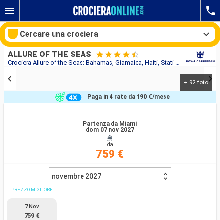
Cercare una crociera
ALLURE OF THE SEAS
Crociera Allure of the Seas: Bahamas, Giamaica, Haiti, Stati uniti in partenza da Miami
+ 92 foto
Le nostre destinazioni
Paga in 4 rate da
190 €
/mese
Mesi di partenza
Partenza da Miami
dom 07 nov 2027
Porti
Compagnie
da
759 €
Ricerca
novembre 2027
PREZZO MIGLIORE
7 Nov
759 €