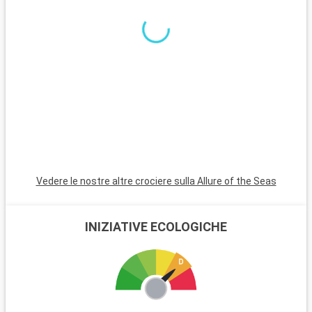
paradiso di spiagge di sabbia bianca. Per i subacquei, le
barriere coralline di Key Largo offrono un'esperienza
subacquea indimenticabile. Queste destinazioni nei dintorni di
Miami rivelano la bellezza naturale e la diversità culturale della
regione.
Vedere le nostre altre crociere sulla Allure of the Seas
INIZIATIVE ECOLOGICHE