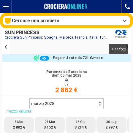
Cercare una crociera
SUN PRINCESS
Crociera Sun Princess: Spagna, Maiorca, Francia, Italia, Turchia, Montenegro, Grecia in partenza da Barcellona
+ 44 foto
Le nostre destinazioni
Paga in 4 rate da
721 €
/mese
Mesi di partenza
Partenza da Barcellona
dom 05 mar 2028
Porti
Compagnie
da
2 882 €
Ricerca
marzo 2028
PREZZO MIGLIORE
5 Mar
26 Mar
18 Giu
30 Lug
2 882 €
3 152 €
3 214 €
2 997 €