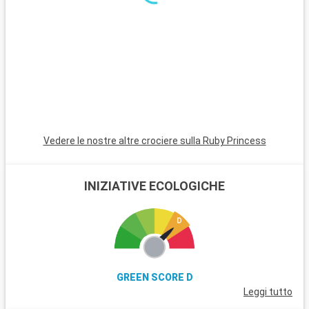
è un'oasi di natura a due passi dalla città. Le regioni vinicole
della Napa Valley e di Sonoma, famose per i loro vigneti e le
loro degustazioni, sono una destinazione popolare per i
buongustai. Sausalito, raggiungibile in traghetto, offre viste
spettacolari sulla baia e un ambiente sereno per una giornata
di relax.
Vedere le nostre altre crociere sulla Ruby Princess
INIZIATIVE ECOLOGICHE
GREEN SCORE D
Leggi tutto