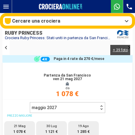
Cercare una crociera
RUBY PRINCESS
Crociera Ruby Princess: Stati uniti in partenza da San Francisco
+ 39 foto
Le nostre destinazioni
Paga in 4 rate da
270 €
/mese
Mesi di partenza
Partenza da San Francisco
ven 21 mag 2027
Porti
Compagnie
da
1 078 €
Ricerca
maggio 2027
PREZZO MIGLIORE
21 Mag
30 Lug
19 Ago
1 078 €
1 121 €
1 285 €