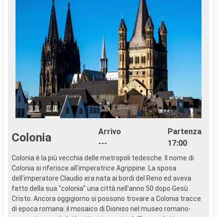
Arrivo
Partenza
Colonia
---
17:00
Colonia è la più vecchia delle metropoli tedesche. Il nome di
I
Colonia si riferisce all'imperatrice Agrippine. La sposa
I
dell'imperatore Claudio era nata ai bordi del Reno ed aveva
G
fatto della sua "colonia" una città nell'anno 50 dopo Gesù
a
Cristo. Ancora oggigiorno si possono trovare a Colonia tracce
q
di epoca romana: il mosaico di Dioniso nel museo romano-