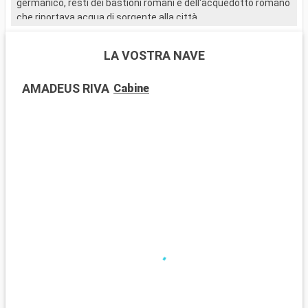
germanico, resti dei bastioni romani e dell'acquedotto romano
C
che riportava acqua di sorgente alla città.
C
t
c
LA VOSTRA NAVE
c
V
AMADEUS RIVA
Cabine
i
t
l
C
L
v
u
B
a
l
C
o
u
d