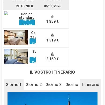
RITORNO IL
06/11/2026
Cabina
standard
Altre
1 859 €
Cabine
Cabina
esterna
Altre
1 319 €
Cabine
Suite
Altre
2 169 €
Cabine
IL VOSTRO ITINERARIO
Giorno 1
Giorno 2
Giorno 3
Giorno 4
Itinerario