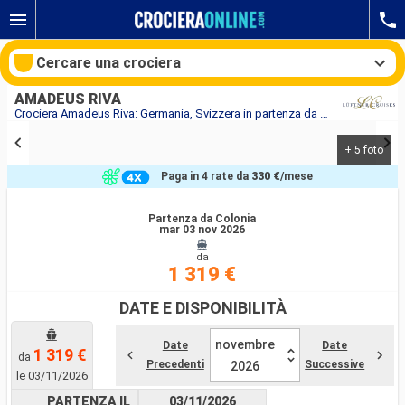
Cercare una crociera
AMADEUS RIVA
Crociera Amadeus Riva: Germania, Svizzera in partenza da Colonia
+ 5 foto
Le nostre destinazioni
Paga in 4 rate da
330 €
/mese
Mesi di partenza
Partenza da Colonia
mar 03 nov 2026
Porti
Compagnie
da
1 319 €
Ricerca
DATE E DISPONIBILITÀ
novembre
Date
Date
1 319 €
da
Precedenti
Successive
2026
le 03/11/2026
PARTENZA IL
03/11/2026