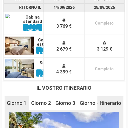
RITORNO IL
14/09/2026
28/09/2026
Cabina
standard
Completo
Altre
3 769 €
Cabine
Cabina
esterna
Altre
2 679 €
3 129 €
Cabine
Suite
Completo
Altre
4 399 €
Cabine
IL VOSTRO ITINERARIO
Giorno 1
Giorno 2
Giorno 3
Giorno 4
Itinerario
Giorno 5