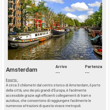
Arrivo
Partenza
Amsterdam
---
---
Il porto :
I
A circa 3 chilometri dal centro storico di Amsterdam, il porto
A
della città, uno dei più grandi d'Europa, è facilmente
d
accessibile grazie agli efficienti collegamenti di tram e
a
autobus, che consentono di raggiungere facilmente le
a
numerose attrazioni di questa vivace metropoli.
n