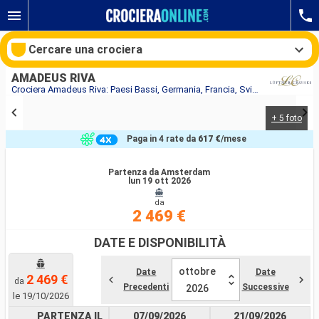
Cercare una crociera
AMADEUS RIVA
Crociera Amadeus Riva: Paesi Bassi, Germania, Francia, Svizzera in partenza da Amsterdam
+ 5 foto
Le nostre destinazioni
Paga in 4 rate da
617 €
/mese
Mesi di partenza
Partenza da Amsterdam
lun 19 ott 2026
Porti
Compagnie
da
2 469 €
Ricerca
DATE E DISPONIBILITÀ
ottobre
Date
Date
2 469 €
da
Precedenti
Successive
2026
le 19/10/2026
PARTENZA IL
07/09/2026
21/09/2026