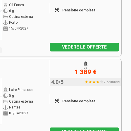
Gil Eanes
Pensione completa
6 g
Cabina esterna
Porto
15/04/2027
VEDERE LE OFFERTE
da
1 389 €
4.0/5
2 opinioni
Loire Princesse
5 g
Pensione completa
Cabina esterna
Nantes
01/04/2027