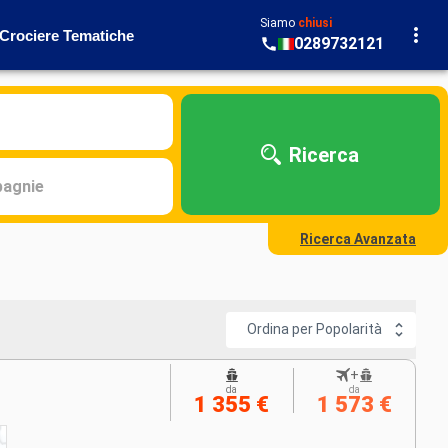
Siamo
chiusi
Crociere Tematiche
0289732121
Ricerca
agnie
Ricerca Avanzata
Ordina per Popolarità
+
da
da
1 355 €
1 573 €