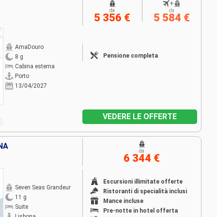
+
da
da
5 356 €
5 584 €
AmaDouro
Pensione completa
8 g
Cabina esterna
Porto
13/04/2027
VEDERE LE OFFERTE
NA
da
6 344 €
Escursioni illimitate offerte
Seven Seas Grandeur
Ristoranti di specialità inclusi
11 g
Mance incluse
Suite
Pre-notte in hotel offerta
Lisbona