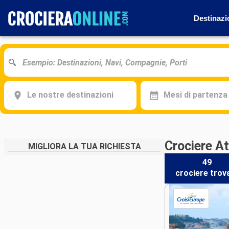
Destinazi
Le nostre destinazioni
Mesi di partenza
Crociere At
MIGLIORA LA TUA RICHIESTA
49
crociere
trov