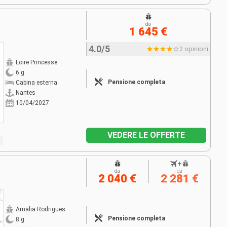
da
1 645 €
4.0/5
2 opinioni
Loire Princesse
6 g
Pensione completa
Cabina esterna
Nantes
10/04/2027
VEDERE LE OFFERTE
+
da
da
2 040 €
2 281 €
Amalia Rodrigues
Pensione completa
8 g