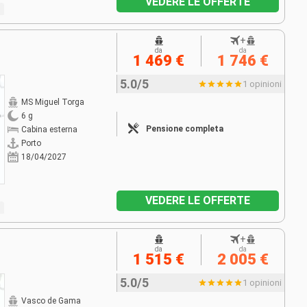
VEDERE LE OFFERTE
+
da
da
1 469 €
1 746 €
5.0/5
1 opinioni
MS Miguel Torga
6 g
Pensione completa
Cabina esterna
Porto
18/04/2027
VEDERE LE OFFERTE
+
da
da
1 515 €
2 005 €
5.0/5
1 opinioni
Vasco de Gama