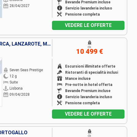
Bevande Premium incluse
28/04/2027
Servizio lavanderia incluso
Pensione completa
VEDERE LE OFFERTE
PORTOGALLO, TENERIFE, MAIORCA, LANZAROTE, MAROCCO, SPAGNA
da
10 499 €
Escursioni illimitate offerte
Seven Seas Prestige
Ristoranti di specialità inclusi
12 g
Mance incluse
Suite
Pre-notte in hotel offerta
Lisbona
Bevande Premium incluse
09/04/2028
Servizio lavanderia incluso
Pensione completa
VEDERE LE OFFERTE
 PORTOGALLO
da