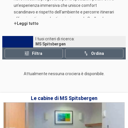
un’esperienza immersiva che unisce comfort
scandinavo e rispetto dell’ambiente e percorre itinerari
affascinanti verso destinazioni come le Svalbard,
+
Leggi tutto
l’Islanda e la Groenlandia, con attività di esplorazione e
conferenze arricchenti a bordo.
I tuoi criteri di ricerca:
MS Spitsbergen
Filtra
Ordina
Attualmente nessuna crociera è disponibile.
Le cabine di MS Spitsbergen