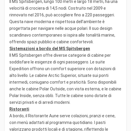
Il MS Spitsbergen, lungo 100 metri e largo 18 metri, ha una
velocità di crociera di 14,5 nodi. Costruito nel 2009 e
rinnovato nel 2016, può accogliere fino a 220 passeggeri.
Questa nave moderna e rispettosa dell’ambiente è
progettata per navigare nelle acque polari. Il suo design
scandinavo contemporaneo si ispira alle tonalità marine,
offrendo spazi pubblici e cabine confortevoli.
Sistemazioni a bordo del MS Spitsbergen
Il MS Spitsbergen offre diverse categorie di cabine per
soddisfare le esigenze di ogni passeggero. Le suite
Expedition offrono un comfort superiore con dotazioni di
alto livello. Le cabine Arctic Superior, situate sui ponti
intermedi, coniugano comfort e praticità. Sono disponibili
anche le cabine Polar Outside, con vista esterna, e le cabine
Polar Inside, senza oblò. Tutte le cabine sono dotate di
servizi privati e di arredi moderni.
Ristoranti
A bordo, il Ristorante Aune serve colazioni, pranzi e cene,
con menù adattati al programma quotidiano. I pasti
valorizzano prodotti locali e di stagione, riflettendo le