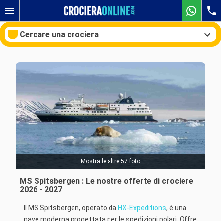
Cercare una crociera
Le nostre destinazioni
Mesi di partenza
Porti
Compagnie
Ricerca
Mostra le altre 57 foto
MS Spitsbergen : Le nostre offerte di crociere
2026 - 2027
Il MS Spitsbergen, operato da
HX-Expeditions
, è una
nave moderna progettata per le spedizioni polari. Offre