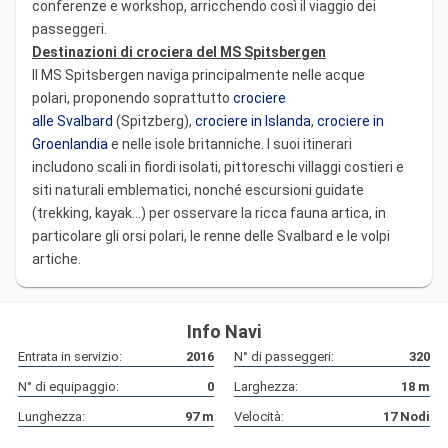
conferenze e workshop, arricchendo così il viaggio dei
passeggeri.
Destinazioni di crociera del MS Spitsbergen
Il MS Spitsbergen naviga principalmente nelle acque
polari, proponendo soprattutto
crociere
alle Svalbard
(Spitzberg),
crociere in Islanda
,
crociere in
Groenlandia
e nelle isole britanniche. I suoi itinerari
includono scali in fiordi isolati, pittoreschi villaggi costieri e
siti naturali emblematici, nonché escursioni guidate
(trekking, kayak...) per osservare la ricca fauna artica, in
particolare gli orsi polari, le renne delle Svalbard e le volpi
artiche.
Info Navi
Entrata in servizio:
2016
N° di passeggeri:
320
N° di equipaggio:
0
Larghezza:
18
m
Lunghezza:
97
m
Velocità:
17
Nodi