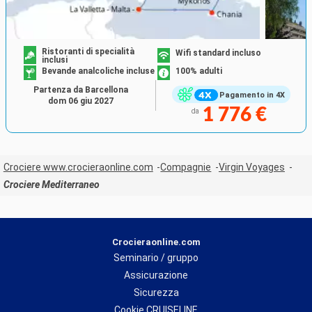
Ristoranti di specialità
Wifi standard incluso
inclusi
Bevande analcoliche incluse
100% adulti
Partenza da Barcellona
Pagamento in 4X
dom 06 giu 2027
1 776 €
da
Crociere www.crocieraonline.com
Compagnie
Virgin Voyages
Crociere Mediterraneo
Crocieraonline.com
Seminario / gruppo
Assicurazione
Sicurezza
Cookie CRUISELINE