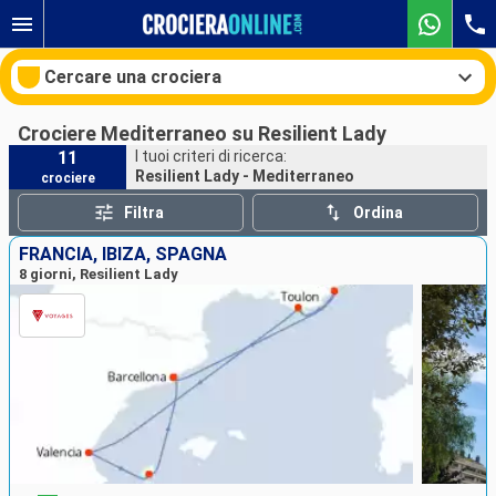
Cercare una crociera
Crociere Mediterraneo su Resilient Lady
11
I tuoi criteri di ricerca:
Resilient Lady - Mediterraneo
crociere
Le nostre destinazioni
Filtra
Ordina
Mesi di partenza
FRANCIA, IBIZA, SPAGNA
8 giorni, Resilient Lady
Porti
Compagnie
Ricerca