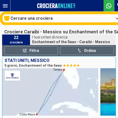
Cercare una crociera
Crociere Caraibi - Messico su Enchantment of the S
22
I tuoi criteri di ricerca:
Enchantment of the Seas - Caraibi - Messico
crociere
Le nostre destinazioni
Filtra
Ordina
Mesi di partenza
STATI UNITI, MESSICO
5 giorni, Enchantment of the Seas
Porti
Compagnie
Ricerca