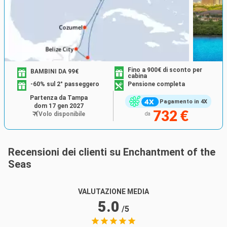
Fino a 900€ di sconto per
BAMBINI DA 99€
cabina
-60% sul 2° passeggero
Pensione completa
Partenza da Tampa
Pagamento in 4X
dom 17 gen 2027
732 €
Volo disponibile
da
Recensioni dei clienti su Enchantment of the
Seas
VALUTAZIONE MEDIA
5.0
/5