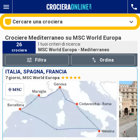
Cercare una crociera
Crociere Mediterraneo su MSC World Europa
26
I tuoi criteri di ricerca:
MSC World Europa - Mediterraneo
crociere
Le nostre destinazioni
Filtra
Ordina
Mesi di partenza
ITALIA, SPAGNA, FRANCIA
7 giorni, MSC World Europa
Porti
Compagnie
Ricerca