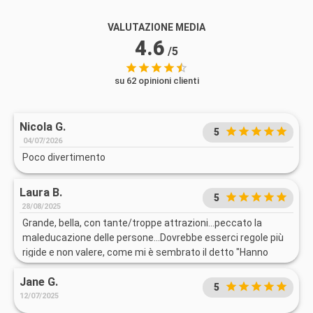
VALUTAZIONE MEDIA
4.6
/5
su 62 opinioni clienti
Nicola G.
5
04/07/2026
Poco divertimento
Laura B.
5
28/08/2025
Grande, bella, con tante/troppe attrazioni...peccato la
maleducazione delle persone...Dovrebbe esserci regole più
rigide e non valere, come mi è sembrato il detto "Hanno
pagato e fanno quello che vogliono"...il rispetto verso gli altri
Jane G.
deve essere la cosa principale...
5
12/07/2025