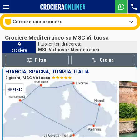
Cercare una crociera
Crociere Mediterraneo su MSC Virtuosa
9
I tuoi criteri di ricerca:
MSC Virtuosa - Mediterraneo
crociere
Le nostre destinazioni
Filtra
Ordina
Mesi di partenza
FRANCIA, SPAGNA, TUNISIA, ITALIA
8 giorni, MSC Virtuosa
Porti
Compagnie
Ricerca