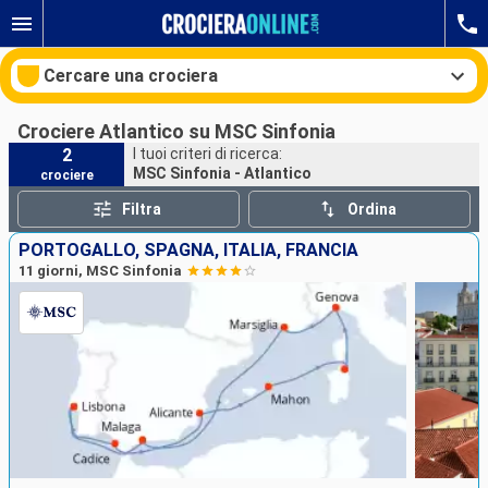
Cercare una crociera
Crociere Atlantico su MSC Sinfonia
2
I tuoi criteri di ricerca:
MSC Sinfonia - Atlantico
crociere
Le nostre destinazioni
Filtra
Ordina
Mesi di partenza
PORTOGALLO, SPAGNA, ITALIA, FRANCIA
11 giorni, MSC Sinfonia
Porti
Compagnie
Ricerca