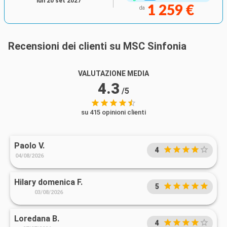
lun 20 set 2027
1 259 €
da
Recensioni dei clienti su MSC Sinfonia
VALUTAZIONE MEDIA
4.3
/5
su 415 opinioni clienti
Paolo V.
4
04/08/2026
Hilary domenica F.
5
03/08/2026
Loredana B.
4