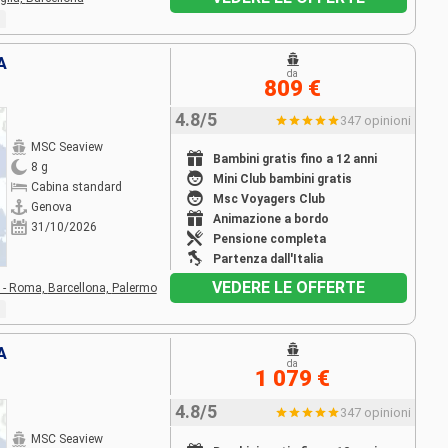
A
da
809 €
4.8/5
347 opinioni
MSC Seaview
Bambini gratis fino a 12 anni
8 g
Mini Club bambini gratis
Cabina standard
Msc Voyagers Club
Genova
Animazione a bordo
31/10/2026
Pensione completa
Partenza dall'Italia
VEDERE LE OFFERTE
a - Roma,
Barcellona,
Palermo
A
da
1 079 €
4.8/5
347 opinioni
MSC Seaview