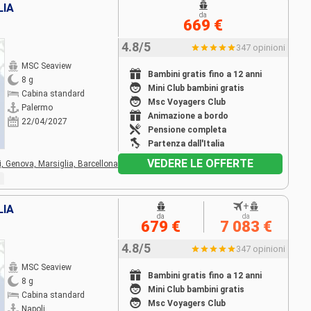
LIA
da
669 €
4.8/5
347 opinioni
MSC Seaview
Bambini gratis fino a 12 anni
8 g
Mini Club bambini gratis
Cabina standard
Msc Voyagers Club
Palermo
Animazione a bordo
22/04/2027
Pensione completa
Partenza dall'Italia
VEDERE LE OFFERTE
i,
Genova,
Marsiglia,
Barcellona
+
LIA
da
da
679 €
7 083 €
4.8/5
347 opinioni
MSC Seaview
Bambini gratis fino a 12 anni
8 g
Mini Club bambini gratis
Cabina standard
Msc Voyagers Club
Napoli