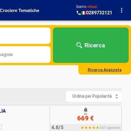
Siamo
chiusi
Crociere Tematiche
0289732121
Ricerca
agnie
Ricerca Avanzata
Ordina per Popolarità
LIA
da
669 €
4.8/5
347 opinioni