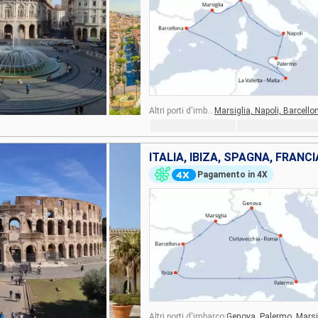
Altri porti d'imbarco:
Marsiglia,
Napoli,
Barcello
ITALIA, IBIZA, SPAGNA, FRANCI
Pagamento in 4X
Altri porti d'imbarco:
Genova,
Palermo,
Marsi