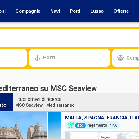
oni
Compagnie
Navi
Porti
Lusso
Offerte
Porti
Comp
editerraneo su MSC Seaview
I tuoi criteri di ricerca:
ate
MSC Seaview - Mediterraneo
MALTA, SPAGNA, FRANCIA, ITA
Pagamento in 4X