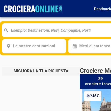
Destinazi
Le nostre destinazioni
Mesi di partenza
Crociere M
MIGLIORA LA TUA RICHIESTA
29
crociere
trov