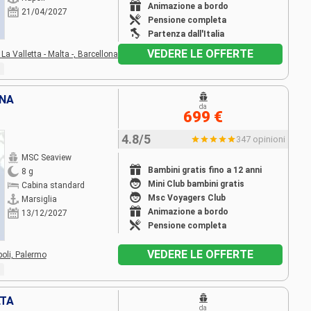
Animazione a bordo
21/04/2027
Pensione completa
Partenza dall'Italia
VEDERE LE OFFERTE
,
La Valletta - Malta -,
Barcellona
GNA
da
699 €
4.8/5
347 opinioni
MSC Seaview
Bambini gratis fino a 12 anni
8 g
Mini Club bambini gratis
Cabina standard
Msc Voyagers Club
Marsiglia
Animazione a bordo
13/12/2027
Pensione completa
VEDERE LE OFFERTE
oli,
Palermo
LTA
da