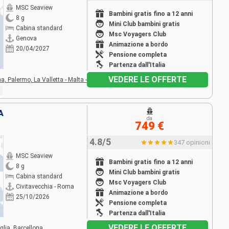
MSC Seaview
Bambini gratis fino a 12 anni
8 g
Mini Club bambini gratis
Cabina standard
Msc Voyagers Club
Genova
Animazione a bordo
20/04/2027
Pensione completa
Partenza dall'Italia
VEDERE LE OFFERTE
na,
Palermo,
La Valletta - Malta -
A
da
749 €
4.8/5
347 opinioni
MSC Seaview
Bambini gratis fino a 12 anni
8 g
Mini Club bambini gratis
Cabina standard
Msc Voyagers Club
Civitavecchia - Roma
Animazione a bordo
25/10/2026
Pensione completa
Partenza dall'Italia
VEDERE LE OFFERTE
glia,
Barcellona