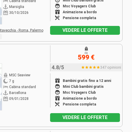
Mini Club bambini gratis
Cabina standard
Msc Voyagers Club
Marsiglia
Animazione a bordo
30/10/2026
Pensione completa
VEDERE LE OFFERTE
itavecchia - Roma,
Palermo
da
599 €
4.8/5
347 opinioni
MSC Seaview
Bambini gratis fino a 12 anni
7 g
Mini Club bambini gratis
Cabina standard
Msc Voyagers Club
Barcellona
Animazione a bordo
09/01/2028
Pensione completa
VEDERE LE OFFERTE