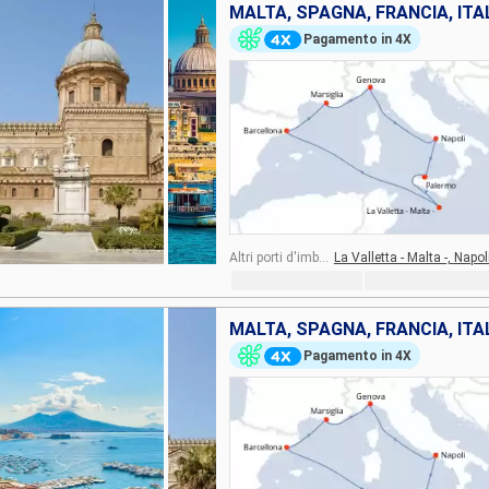
MALTA, SPAGNA, FRANCIA, ITA
Pagamento in 4X
Altri porti d'imbarco:
La Valletta - Malta -,
Napol
MALTA, SPAGNA, FRANCIA, ITA
Pagamento in 4X