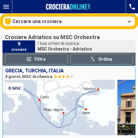
Cercare una crociera
Crociere Adriatico su MSC Orchestra
9
I tuoi criteri di ricerca:
MSC Orchestra - Adriatico
crociere
Le nostre destinazioni
Filtra
Ordina
Mesi di partenza
GRECIA, TURCHIA, ITALIA
8 giorni, MSC Orchestra
Porti
Compagnie
Ricerca