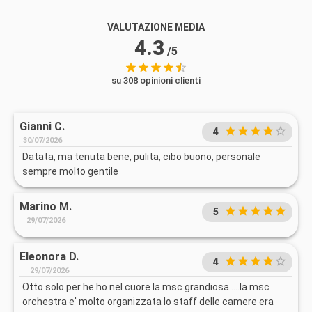
VALUTAZIONE MEDIA
4.3
/5
su 308 opinioni clienti
Gianni C.
4
30/07/2026
Datata, ma tenuta bene, pulita, cibo buono, personale
sempre molto gentile
Marino M.
5
29/07/2026
Eleonora D.
4
29/07/2026
Otto solo per he ho nel cuore la msc grandiosa ....la msc
orchestra e' molto organizzata lo staff delle camere era