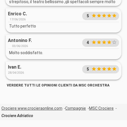
strepitoso, il teatro bellissimo ,gli spettacoli sempre molto
coinvolgenti e il cibo sia del biffett che dei ristoranti tutto
Enrico C.
buonissimo
5
17/06/2026
Tutto perfetto
Antonino F.
4
03/06/2026
Molto soddisfatto.
Ivan E.
5
28/04/2026
VERDERE TUTTI LE OPINIONI CLIENTI DA MSC ORCHESTRA
Crociere www.crocieraonline.com
Compagnie
MSC Crociere
Crociere Adriatico