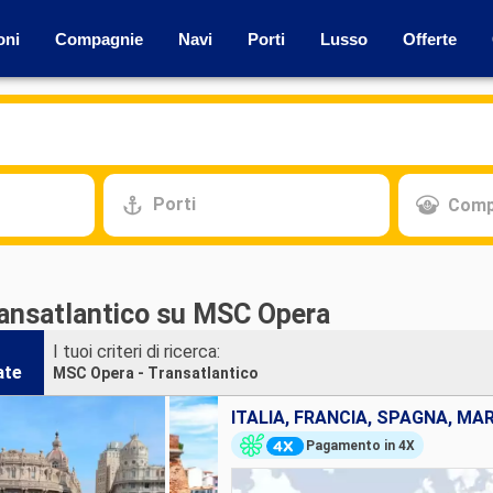
oni
Compagnie
Navi
Porti
Lusso
Offerte
Porti
Comp
ransatlantico su MSC Opera
I tuoi criteri di ricerca:
ate
MSC Opera - Transatlantico
Pagamento in 4X