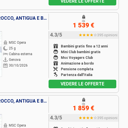
VEDERE LE OFFERTE
ITALIA, FRANCIA, SPAGNA, MAROCCO, ANTIGUA E BARBUDA, SAINT MARTIN, SAN CRISTOFORO E NEVIS, REPUBBLICA DOMINICANA, BARBADOS, MARTINICA, GUADALUPA, TORTOLA
da
1 539 €
4.3/5
395 opinioni
MSC Opera
Bambini gratis fino a 12 anni
25 g
Mini Club bambini gratis
Cabina esterna
Msc Voyagers Club
Genova
Animazione a bordo
30/10/2026
Pensione completa
Partenza dall'Italia
VEDERE LE OFFERTE
ITALIA, FRANCIA, SPAGNA, MAROCCO, ANTIGUA E BARBUDA, SAINT MARTIN, SAN CRISTOFORO E NEVIS, BARBADOS, MARTINICA, GUADALUPA, TORTOLA, REPUBBLICA DOMINICANA
da
1 859 €
4.3/5
395 opinioni
MSC Opera