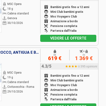
MSC Opera
Bambini gratis fino a 12 anni
18 g
Mini Club bambini gratis
Cabina standard
Msc Voyagers Club
Genova
Animazione a bordo
30/10/2026
Pensione completa
Partenza dall'Italia
VEDERE LE OFFERTE
+
ITALIA, FRANCIA, SPAGNA, MAROCCO, ANTIGUA E BARBUDA, SAINT MARTIN, SAN CRISTOFORO E NEVIS, REPUBBLICA DOMINICANA
da
da
619 €
1 369 €
4.3/5
395 opinioni
MSC Opera
Bambini gratis fino a 12 anni
19 g
Mini Club bambini gratis
Cabina standard
Msc Voyagers Club
Civitavecchia - Roma
Animazione a bordo
29/10/2026
Pensione completa
Partenza dall'Italia