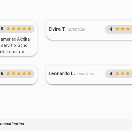
Elvira T.
5
4
22/07/2026
amerieri Akhilraj
 servizio. Sono
nibili durante
ato con
sorriso e grande
dere la cena
Leonardo L.
5
4
09/07/2026
ransatlantico