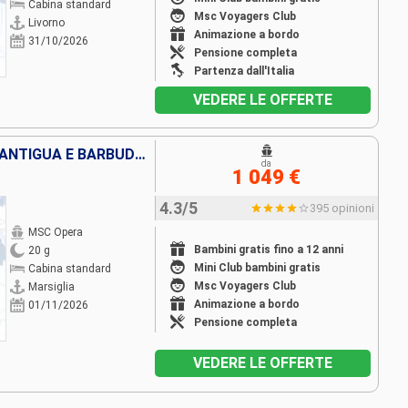
Cabina standard
Msc Voyagers Club
Livorno
Animazione a bordo
31/10/2026
Pensione completa
Partenza dall'Italia
VEDERE LE OFFERTE
FRANCIA, SPAGNA, MAROCCO, ANTIGUA E BARBUDA, SAINT MARTIN, SAN CRISTOFORO E NEVIS, REPUBBLICA DOMINICANA, BARBADOS, MARTINICA
da
1 049 €
4.3/5
395 opinioni
MSC Opera
Bambini gratis fino a 12 anni
20 g
Mini Club bambini gratis
Cabina standard
Msc Voyagers Club
Marsiglia
Animazione a bordo
01/11/2026
Pensione completa
VEDERE LE OFFERTE