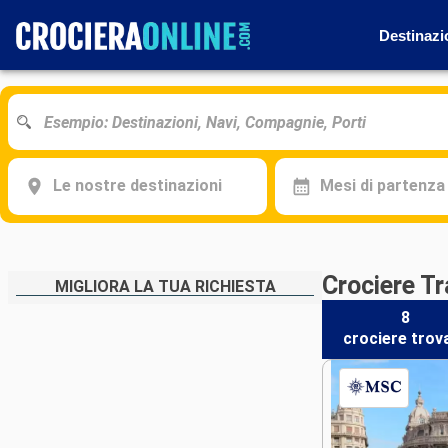
Destinazi
Le nostre destinazioni
Mesi di partenza
Crociere T
MIGLIORA LA TUA RICHIESTA
8
crociere
trov