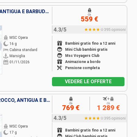
FRANCIA, SPAGNA, MAROCCO, ANTIGUA E BARBUDA, SAINT MARTIN, SAN CRISTOFORO E NEVIS, REPUBBLICA DOMINICANA
da
559 €
4.3/5
395 opinioni
MSC Opera
Bambini gratis fino a 12 anni
16 g
Mini Club bambini gratis
Cabina standard
Msc Voyagers Club
Marsiglia
Animazione a bordo
01/11/2026
Pensione completa
VEDERE LE OFFERTE
+
ITALIA, FRANCIA, SPAGNA, MAROCCO, ANTIGUA E BARBUDA, SAINT MARTIN, SAN CRISTOFORO E NEVIS, REPUBBLICA DOMINICANA
da
da
769 €
1 289 €
4.3/5
395 opinioni
MSC Opera
Bambini gratis fino a 12 anni
17 g
Mini Club bambini gratis