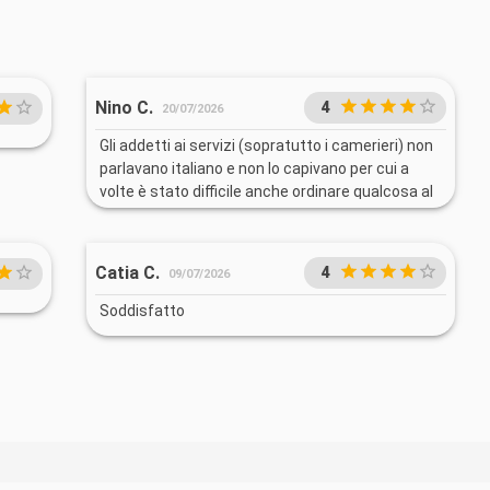
Nino C.
4
20/07/2026
Gli addetti ai servizi (sopratutto i camerieri) non
parlavano italiano e non lo capivano per cui a
volte è stato difficile anche ordinare qualcosa al
bar. Il buffet era molto piccolo e con poca scelta.
Gli spettacoli a teatro invece sono stati
entusismanti.
Catia C.
4
09/07/2026
Soddisfatto