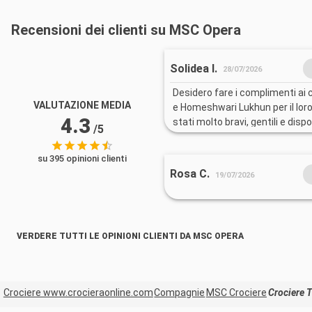
Recensioni dei clienti su MSC Opera
Solidea I.
28/07/2026
Desidero fare i complimenti ai c
VALUTAZIONE MEDIA
e Homeshwari Lukhun per il loro
4.3
stati molto bravi, gentili e dispo
/5
tutta l'esperienza. Hanno lavor
professionalità, sempre con il 
su 395 opinioni clienti
attenzione, contribuendo a ren
Rosa C.
19/07/2026
davvero piacevole.
VERDERE TUTTI LE OPINIONI CLIENTI DA MSC OPERA
Crociere www.crocieraonline.com
Compagnie
MSC Crociere
Crociere T