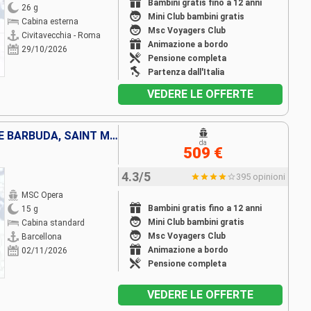
Bambini gratis fino a 12 anni
26 g
Mini Club bambini gratis
Cabina esterna
Msc Voyagers Club
Civitavecchia - Roma
Animazione a bordo
29/10/2026
Pensione completa
Partenza dall'Italia
VEDERE LE OFFERTE
SPAGNA, MAROCCO, ANTIGUA E BARBUDA, SAINT MARTIN, SAN CRISTOFORO E NEVIS, REPUBBLICA DOMINICANA
da
509 €
4.3/5
395 opinioni
MSC Opera
Bambini gratis fino a 12 anni
15 g
Mini Club bambini gratis
Cabina standard
Msc Voyagers Club
Barcellona
Animazione a bordo
02/11/2026
Pensione completa
VEDERE LE OFFERTE