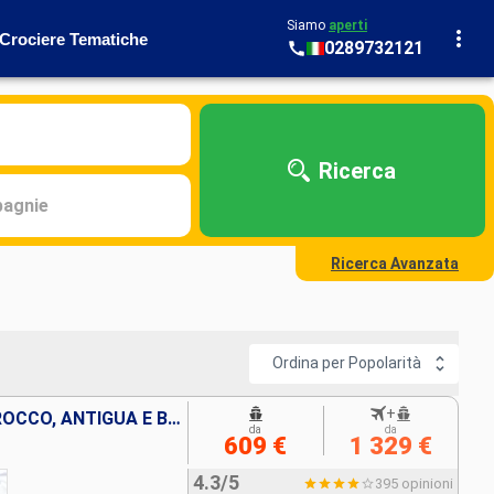
Siamo
aperti
Crociere Tematiche
0289732121
Ricerca
agnie
Ricerca Avanzata
Ordina per Popolarità
+
ITALIA, FRANCIA, SPAGNA, MAROCCO, ANTIGUA E BARBUDA, SAINT MARTIN, SAN CRISTOFORO E NEVIS, REPUBBLICA DOMINICANA
da
da
609 €
1 329 €
4.3/5
395 opinioni