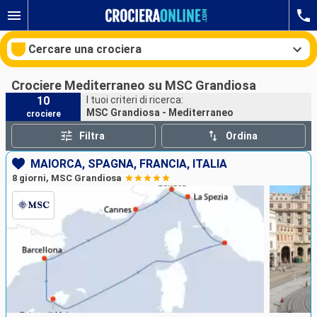
Cercare una crociera
Crociere Mediterraneo su MSC Grandiosa
10
I tuoi criteri di ricerca:
MSC Grandiosa - Mediterraneo
crociere
Le nostre destinazioni
Filtra
Ordina
Mesi di partenza
MAIORCA, SPAGNA, FRANCIA, ITALIA
8 giorni, MSC Grandiosa
Porti
Compagnie
Ricerca