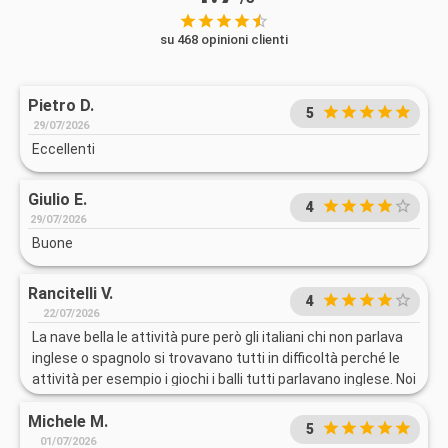
su 468 opinioni clienti
Pietro D.
5
29/07/2026
Eccellenti
Giulio E.
4
29/07/2026
Buone
Rancitelli V.
4
22/07/2026
La nave bella le attività pure però gli italiani chi non parlava
inglese o spagnolo si trovavano tutti in difficoltà perché le
attività per esempio i giochi i balli tutti parlavano inglese. Noi
italiani eravamo emarginati.questa è stata un opinione di
Michele M.
tantissimi italiani sulla nave dicevamo una nave italiana E
5
non parla nessuno italiano
01/07/2026