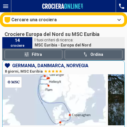
Cercare una crociera
Crociere Europa del Nord su MSC Euribia
14
I tuoi criteri di ricerca:
MSC Euribia - Europa del Nord
crociere
Le nostre destinazioni
Filtra
Ordina
Mesi di partenza
GERMANIA, DANIMARCA, NORVEGIA
8 giorni, MSC Euribia
Porti
Compagnie
Ricerca