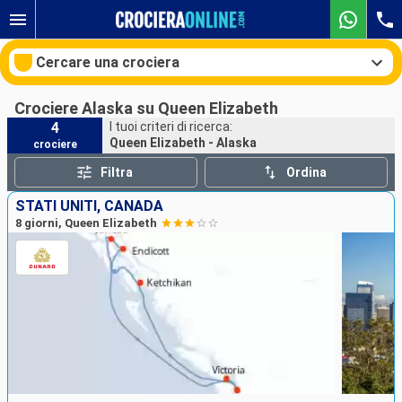
Cercare una crociera
Crociere Alaska su Queen Elizabeth
4
I tuoi criteri di ricerca:
Queen Elizabeth - Alaska
crociere
Le nostre destinazioni
Filtra
Ordina
Mesi di partenza
STATI UNITI, CANADA
8 giorni, Queen Elizabeth
Porti
Compagnie
Ricerca