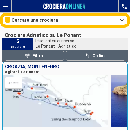
Cercare una crociera
Crociere Adriatico su Le Ponant
5
I tuoi criteri di ricerca:
Le Ponant - Adriatico
crociere
Le nostre destinazioni
Filtra
Ordina
Mesi di partenza
CROAZIA, MONTENEGRO
8 giorni, Le Ponant
Porti
Compagnie
Ricerca