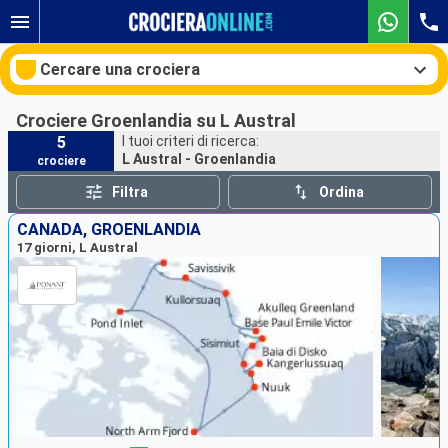
Cercare una crociera
Crociere Groenlandia su L Austral
5
I tuoi criteri di ricerca:
L Austral - Groenlandia
crociere
Le nostre destinazioni
Filtra
Ordina
Mesi di partenza
CANADA, GROENLANDIA
17 giorni, L Austral
Porti
Compagnie
Ricerca