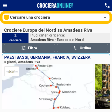
Cercare una crociera
Crociere Europa del Nord su Amadeus Riva
2
I tuoi criteri di ricerca:
Amadeus Riva - Europa del Nord
crociere
Le nostre destinazioni
Filtra
Ordina
Mesi di partenza
PAESI BASSI, GERMANIA, FRANCIA, SVIZZERA
8 giorni, Amadeus Riva
Porti
Compagnie
Ricerca