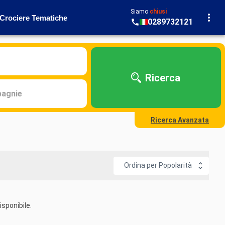
Siamo
chiusi
Crociere Tematiche
0289732121
Ricerca
agnie
Ricerca Avanzata
Ordina per Popolarità
sponibile.