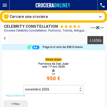
Cercare una crociera
CELEBRITY CONSTELLATION
Crociera Celebrity Constellation: Portorico, Tortola, Antigua e Barbuda, Santa Lucia, Grenada, Barbados, Saint-Vincent e le Grenadine, Martinica, Dominica in partenza da San Juan
+ 14 foto
Le nostre destinazioni
Paga in 4 rate da
238 €
/mese
Mesi di partenza
Ultime dispo!
Partenza da San Juan
Porti
Compagnie
mar 17 nov 2026
da
Ricerca
950 €
novembre 2026
PREZZO MIGLIORE
17 Nov