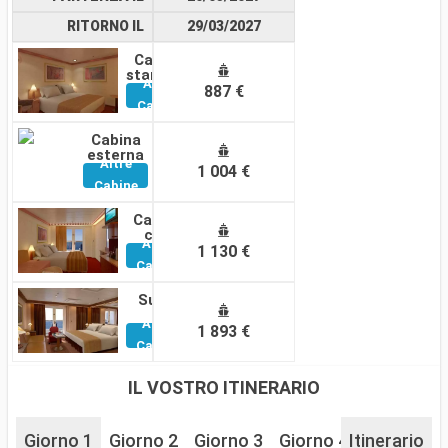
RITORNO IL
29/03/2027
Cabina
standard
Altre
887 €
Cabine
Cabina
esterna
Altre
1 004 €
Cabine
Cabina
con
Altre
balcone
1 130 €
Cabine
Suite
Altre
1 893 €
Cabine
IL VOSTRO ITINERARIO
Giorno 1
Giorno 2
Giorno 3
Giorno 4
Itinerario
Giorno 5