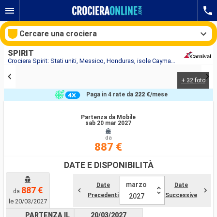
Cercare una crociera
SPIRIT
Crociera Spirit: Stati uniti, Messico, Honduras, isole Cayman, Giamaica in partenza da Mobile
+ 32 foto
Le nostre destinazioni
Paga in 4 rate da
222 €
/mese
Mesi di partenza
Partenza da Mobile
sab 20 mar 2027
Porti
Compagnie
da
887 €
Ricerca
DATE E DISPONIBILITÀ
marzo
Date
Date
887 €
da
Precedenti
Successive
2027
le 20/03/2027
PARTENZA IL
20/03/2027