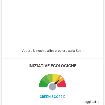
distanza, attira gli amanti della natura e delle escursioni.
Orlando, a circa 135 chilometri di distanza, è famosa in tutto il
mondo per i suoi parchi a tema, tra cui Walt Disney World e
Universal Studios, che offrono una varietà di attività per tutte
le età.
Vedere le nostre altre crociere sulla Spirit
INIZIATIVE ECOLOGICHE
GREEN SCORE D
Leggi tutto