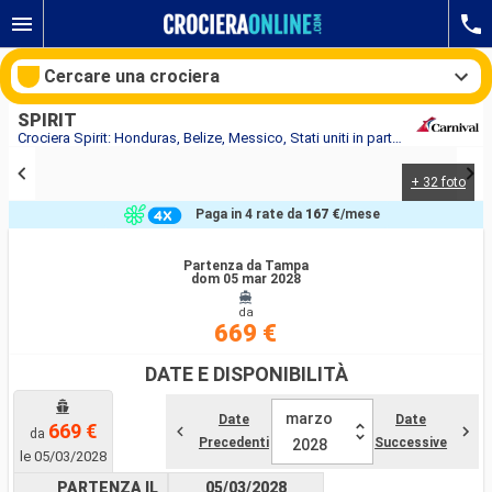
Cercare una crociera
SPIRIT
Crociera Spirit: Honduras, Belize, Messico, Stati uniti in partenza da Tampa
+ 32 foto
Le nostre destinazioni
Paga in 4 rate da
167 €
/mese
Mesi di partenza
Partenza da Tampa
dom 05 mar 2028
Porti
Compagnie
da
669 €
Ricerca
DATE E DISPONIBILITÀ
marzo
Date
Date
669 €
da
Precedenti
Successive
2028
le 05/03/2028
PARTENZA IL
05/03/2028