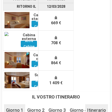
RITORNO IL
12/03/2028
Cabina
standard
Altre
669 €
Cabine
Cabina
esterna
Altre
708 €
Cabine
Cabina
con
Altre
balcone
864 €
Cabine
Suite
Altre
1 409 €
Cabine
IL VOSTRO ITINERARIO
Giorno 1
Giorno 2
Giorno 3
Giorno 4
Itinerario
Giorno 5