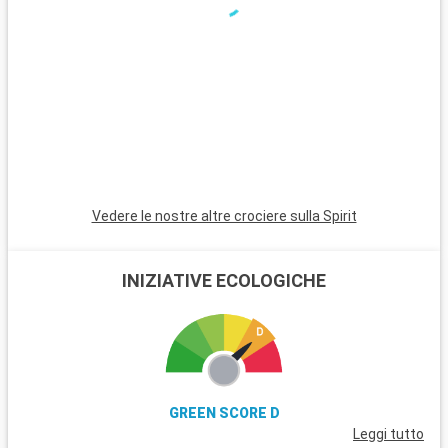
distanza, attira gli amanti della natura e delle escursioni.
Orlando, a circa 135 chilometri di distanza, è famosa in tutto il
mondo per i suoi parchi a tema, tra cui Walt Disney World e
Universal Studios, che offrono una varietà di attività per tutte
le età.
Vedere le nostre altre crociere sulla Spirit
INIZIATIVE ECOLOGICHE
GREEN SCORE D
Leggi tutto