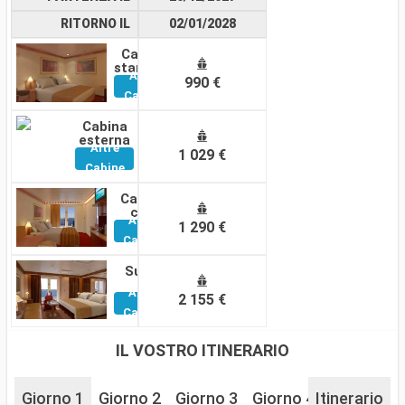
RITORNO IL
02/01/2028
Cabina
standard
Altre
990 €
Cabine
Cabina
esterna
Altre
1 029 €
Cabine
Cabina
con
Altre
balcone
1 290 €
Cabine
Suite
Altre
2 155 €
Cabine
IL VOSTRO ITINERARIO
Giorno 1
Giorno 2
Giorno 3
Giorno 4
Itinerario
Giorno 5