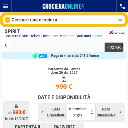
Cercare una crociera
SPIRIT
Crociera Spirit: Belize, Honduras, Messico, Stati uniti in partenza da Tampa
+ 32 foto
Le nostre destinazioni
Paga in 4 rate da
248 €
/mese
Mesi di partenza
Partenza da Tampa
dom 26 dic 2027
Porti
Compagnie
da
990 €
Ricerca
DATE E DISPONIBILITÀ
dicembre
Date
Date
990 €
da
Precedenti
Successive
2027
le 26/12/2027
PARTENZA IL
26/12/2027