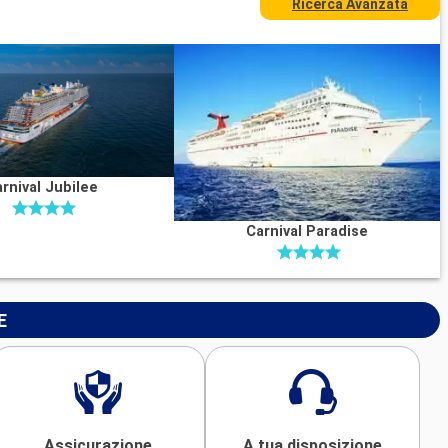
Ricerca Avanzata
rnival Jubilee
Carnival Paradise
E
Assicurazione
A tua disposizione