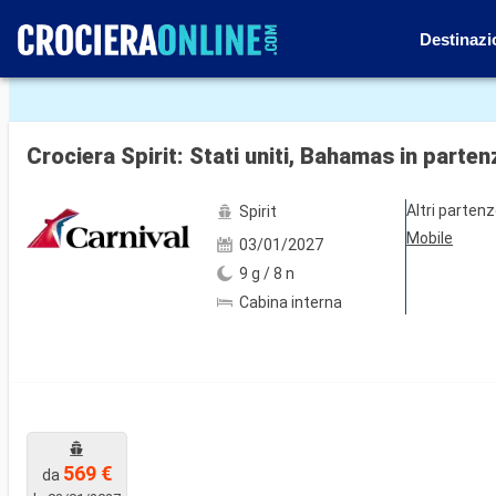
Destinazi
Mostra le altre 32 foto
Crociera Spirit: Stati uniti, Bahamas in parte
Altri parten
Spirit
Mobile
03/01/2027
9 g / 8 n
Cabina interna
569 €
da