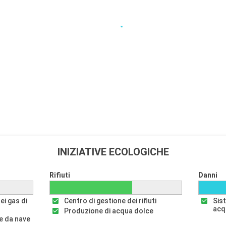
INIZIATIVE ECOLOGICHE
Rifiuti
Danni
ei gas di
Centro di gestione dei rifiuti
Sis
acq
Produzione di acqua dolce
e da nave