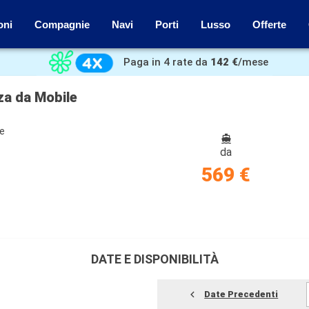
oni
Compagnie
Navi
Porti
Lusso
Offerte
Paga in 4 rate da
142 €
/mese
nza da Mobile
ze
da
569 €
DATE E DISPONIBILITÀ
Date Precedenti