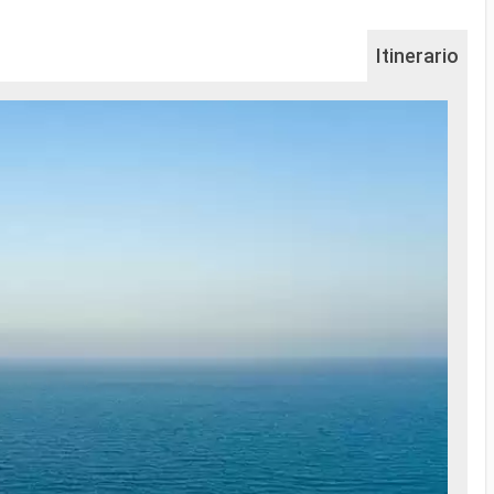
Itinerario
Na
...