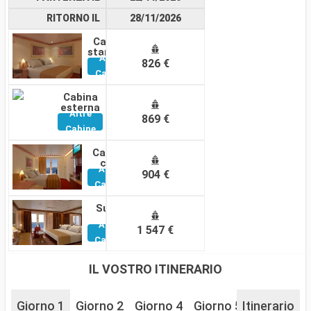
RITORNO IL
28/11/2026
Cabina
standard
Altre
826 €
Cabine
Cabina
esterna
Altre
869 €
Cabine
Cabina
con
Altre
balcone
904 €
Cabine
Suite
Altre
1 547 €
Cabine
IL VOSTRO ITINERARIO
Giorno 1
Giorno 2
Giorno 4
Giorno 5
Itinerario
Giorno 6