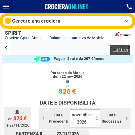
Cercare una crociera
SPIRIT
Crociera Spirit: Stati uniti, Bahamas in partenza da Mobile
+ 32 foto
Le nostre destinazioni
Paga in 4 rate da
207 €
/mese
Mesi di partenza
Partenza da Mobile
dom 22 nov 2026
Porti
Compagnie
da
826 €
Ricerca
DATE E DISPONIBILITÀ
novembre
Date
Date
826 €
da
Precedenti
Successive
2026
le 22/11/2026
PARTENZA IL
22/11/2026