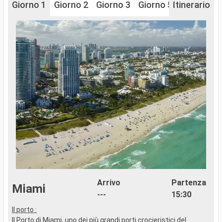
Giorno 1
Giorno 2
Giorno 3
Giorno 5
Itinerario
Arrivo
Partenza
Miami
---
15:30
Il porto :
S
Il Porto di Miami, uno dei più grandi porti crocieristici del
t