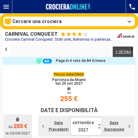
Cercare una crociera
CARNIVAL CONQUEST
Crociera Carnival Conquest: Stati uniti, Bahamas in partenza da Miami
+ 38 foto
Le nostre destinazioni
Paga in 4 rate da
64 €
/mese
Mesi di partenza
Prezzo imbattibile!
Partenza da Miami
Porti
Compagnie
lun 20 set 2027
da
255 €
Ricerca
DATE E DISPONIBILITÀ
settembre
Date
Date
255 €
da
Precedenti
Successive
2027
le 20/09/2027