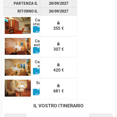
PARTENZA IL
20/09/2027
RITORNO IL
24/09/2027
Cabina
standard
Altre
255 €
Cabine
Cabina
esterna
Altre
307 €
Cabine
Cabina
con
Altre
balcone
420 €
Cabine
Suite
Altre
681 €
Cabine
IL VOSTRO ITINERARIO