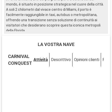
mondo, è situato in posizione strategica nel cuore della città.
3
A soli 2 chilometri dal vivace centro di Miami, il porto è
f
facilmente raggiungibile in taxi, autobus o metropolitana,
offrendo una transizione senza soluzione di continuità ai
visitatori che desiderano scoprire questa iconica metropoli
della Florida.
Cosa visitare a Miami
LA VOSTRA NAVE
Miami è un vivace mix di cultura, arte e spiagge. Scoprite il
quartiere artistico di Wynwood, famoso per i suoi murales e le
CARNIVAL
sue gallerie d'avanguardia. Lo storico quartiere Art Deco di
Attività
Descrittivo
Opinioni clienti
Ponti
South Beach vi riporterà agli anni '30 con i suoi edifici colorati e
CONQUEST
l'atmosfera vintage. Il vicino Everglades National Park offre la
possibilità di osservare gli alligatori nelle paludi. Little Havana
offre un'immersione nella cultura cubana, palpabile in ogni
angolo.
Cosa visitare nei dintorni
Nei dintorni di Miami è possibile effettuare numerose
escursioni. Key West, alla fine della strada panoramica delle
Keys, offre un'atmosfera rilassante, case colorate e magnifici