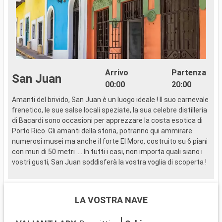
Arrivo
Partenza
San Juan
00:00
20:00
Amanti del brivido, San Juan è un luogo ideale ! Il suo carnevale
C
frenetico, le sue salse locali speziate, la sua celebre distilleria
f
di Bacardi sono occasioni per apprezzare la costa esotica di
C
Porto Rico. Gli amanti della storia, potranno qui ammirare
u
numerosi musei ma anche il forte El Moro, costruito su 6 piani
i
con muri di 50 metri …. In tutti i casi, non importa quali siano i
c
vostri gusti, San Juan soddisferà la vostra voglia di scoperta !
c
s
è
p
LA VOSTRA NAVE
e
d