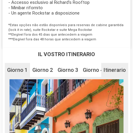
- Accesso esclusivo al Richard’s Rooftop
- Minibar rifornito
- Un agente Rockstar a disposizione
*Estas opções não estão disponíveis para reservas de cabine garantida
(lock it in rate), suite Rockstar e suite Mega Rockstar
**Elegível fora dos 45 dias que antecedem a viagem
***Elegível fora das 48 horas que antecedem a viagem
IL VOSTRO ITINERARIO
Giorno 1
Giorno 2
Giorno 3
Giorno 4
Itinerario
Giorno 6