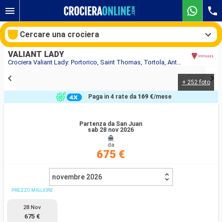
Cercare una crociera
VALIANT LADY
Crociera Valiant Lady: Portorico, Saint Thomas, Tortola, Antigua e Barbuda, Saint Martin in partenza da San Juan
+ 252 foto
Le nostre destinazioni
Paga in 4 rate da
169 €
/mese
Mesi di partenza
Partenza da San Juan
sab 28 nov 2026
Porti
Compagnie
da
675 €
Ricerca
novembre 2026
PREZZO MIGLIORE
28 Nov
675 €