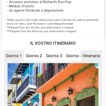
- Accesso esclusivo al Richard’s Rooftop
- Minibar rifornito
- Un agente Rockstar a disposizione
*Estas opções não estão disponíveis para reservas de cabine garantida
(lock it in rate), suite Rockstar e suite Mega Rockstar
**Elegível fora dos 45 dias que antecedem a viagem
***Elegível fora das 48 horas que antecedem a viagem
IL VOSTRO ITINERARIO
Giorno 1
Giorno 2
Giorno 3
Giorno 4
Itinerario
Giorno 5