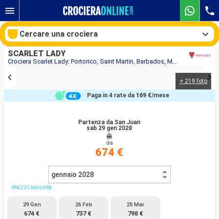
Cercare una crociera
SCARLET LADY
Crociera Scarlet Lady: Portorico, Saint Martin, Barbados, Martinica, Saint Thomas in partenza da San Juan
+ 219 foto
Le nostre destinazioni
Paga in 4 rate da
169 €
/mese
Mesi di partenza
Partenza da San Juan
sab 29 gen 2028
Porti
Compagnie
da
674 €
Ricerca
gennaio 2028
PREZZO MIGLIORE
29 Gen
26 Feb
25 Mar
674 €
737 €
798 €