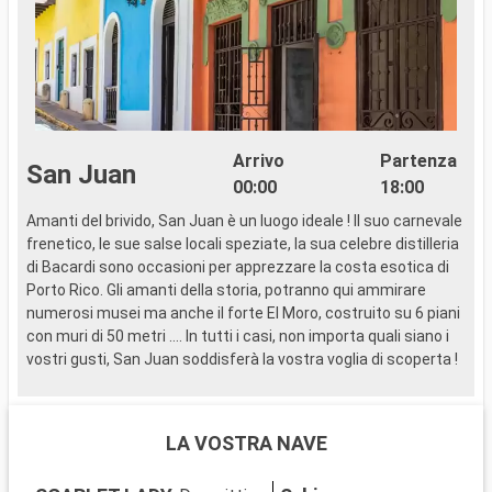
Arrivo
Partenza
San Juan
00:00
18:00
Amanti del brivido, San Juan è un luogo ideale ! Il suo carnevale
1
frenetico, le sue salse locali speziate, la sua celebre distilleria
di Bacardi sono occasioni per apprezzare la costa esotica di
I
Porto Rico. Gli amanti della storia, potranno qui ammirare
I
numerosi musei ma anche il forte El Moro, costruito su 6 piani
M
con muri di 50 metri …. In tutti i casi, non importa quali siano i
p
vostri gusti, San Juan soddisferà la vostra voglia di scoperta !
a
c
u
LA VOSTRA NAVE
C
P