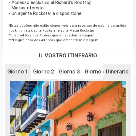
- Accesso esclusivo al Richard’s Rooftop
- Minibar rifornito
- Un agente Rockstar a disposizione
*Estas opções não estão disponíveis para reservas de cabine garantida
(lock it in rate), suite Rockstar e suite Mega Rockstar
**Elegível fora dos 45 dias que antecedem a viagem
***Elegível fora das 48 horas que antecedem a viagem
IL VOSTRO ITINERARIO
Giorno 1
Giorno 2
Giorno 3
Giorno 4
Itinerario
Giorno 5