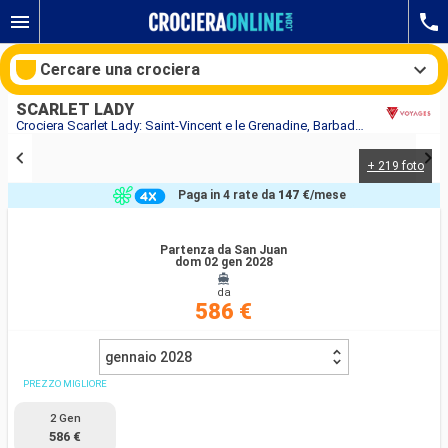
Cercare una crociera
SCARLET LADY
Crociera Scarlet Lady: Saint-Vincent e le Grenadine, Barbados, Dominica, Saint Martin, Portorico in partenza da San Juan
+ 219 foto
Le nostre destinazioni
Paga in 4 rate da
147 €
/mese
Mesi di partenza
Partenza da San Juan
dom 02 gen 2028
Porti
Compagnie
da
586 €
Ricerca
gennaio 2028
PREZZO MIGLIORE
2 Gen
586 €