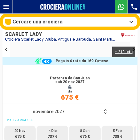
Cercare una crociera
SCARLET LADY
Crociera Scarlet Lady: Aruba, Antigua e Barbuda, Saint Martin, Portorico in partenza da San Juan
+ 219 foto
Le nostre destinazioni
Paga in 4 rate da
169 €
/mese
Mesi di partenza
Partenza da San Juan
sab 20 nov 2027
Porti
Compagnie
da
675 €
Ricerca
novembre 2027
PREZZO MIGLIORE
20 Nov
4 Dic
8 Gen
5 Feb
675 €
737 €
676 €
738 €