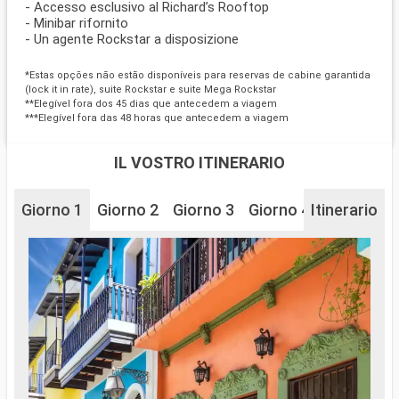
- Accesso esclusivo al Richard’s Rooftop
- Minibar rifornito
- Un agente Rockstar a disposizione
*Estas opções não estão disponíveis para reservas de cabine garantida
(lock it in rate), suite Rockstar e suite Mega Rockstar
**Elegível fora dos 45 dias que antecedem a viagem
***Elegível fora das 48 horas que antecedem a viagem
IL VOSTRO ITINERARIO
Giorno 1
Giorno 2
Giorno 3
Giorno 4
Itinerario
Giorno 5