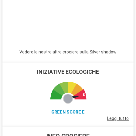
Il porto :
Il porto di Fort-de-France è un gioiello tropicale situato in
Martinica, nel cuore dei Caraibi. Situato a soli 2 chilometri dal
centro della città, è facilmente raggiungibile a piedi o in taxi,
permettendovi di immergervi rapidamente nell'atmosfera
accogliente dell'isola. Il porto è un'ottima base per esplorare la
diversità culturale e naturale della Martinica.
Vedere le nostre altre crociere sulla Silver shadow
Cosa visitare a Fort-de-France
Fort-de-France, la capitale della Martinica, è ricca di siti storici
e culturali. Non perdete la Bibliothèque Schoelcher, famosa
INIZIATIVE ECOLOGICHE
per la sua notevole architettura. Visitate il Fort Saint-Louis,
che riflette la storia militare dell'isola. Il mercato locale, con le
sue bancarelle colorate, offre una finestra sulla vita creola. È il
luogo ideale per trovare souvenir autentici. Il Jardin de Balata,
un'oasi di vegetazione in città, è una delizia con le sue specie
tropicali e le sue viste panoramiche.
GREEN SCORE E
Leggi tutto
Cosa visitare nei dintorni
Nei dintorni di Fort-de-France è possibile effettuare numerose
escursioni. La Montagne Pelée, il famoso vulcano dell'isola,