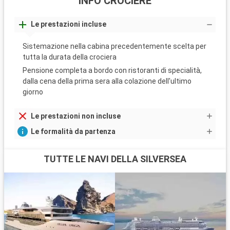
INFO CROCIERE
offre escursioni con viste mozzafiato. Saint-Pierre, città
d'arte e di storia, racconta la storia dell'eruzione della
Le prestazioni incluse
Montagne Pelée. Per una giornata al mare, le spiagge di sabbia
nera della costa caraibica, come Anse Turin, offrono un luogo
Sistemazione nella cabina precedentemente scelta per
unico per rilassarsi e nuotare.
tutta la durata della crociera
Arrivo
Partenza
Navigazione
Pensione completa a bordo con ristoranti di specialità,
00:00
00:00
dalla cena della prima sera alla colazione dell'ultimo
...
giorno
Arrivo
Partenza
Sopers Hole
Le prestazioni non incluse
08:00
18:00
Le formalità da partenza
Potrete approfittare delle spiagge tranquille sulla costa
settentrionale dell\'isola, dei negozi di Sopers Hole, fare
immersioni ed escursioni in barca a vela.
TUTTE LE NAVI DELLA SILVERSEA