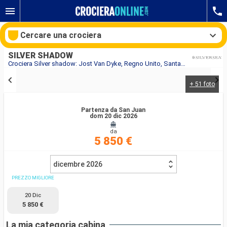
Cercare una crociera
SILVER SHADOW
Crociera Silver shadow: Jost Van Dyke, Regno Unito, Santa Lucia, Martinica, Tortola, Portorico in partenza da San Juan
+ 51 foto
Le nostre destinazioni
Partenza da San Juan
Mesi di partenza
dom 20 dic 2026
da
Porti
Compagnie
5 850 €
Ricerca
dicembre 2026
PREZZO MIGLIORE
20 Dic
5 850 €
La mia categoria cabina