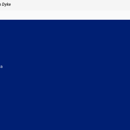
n Dyke
ta