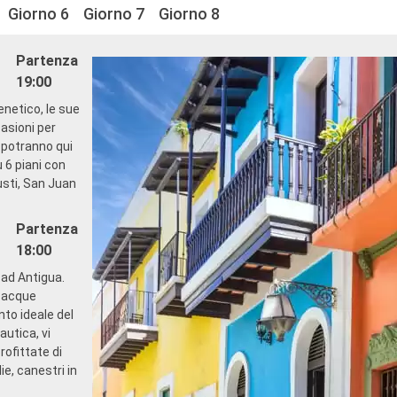
Giorno 6
Giorno 7
Giorno 8
Partenza
19:00
enetico, le sue
casioni per
, potranno qui
 6 piani con
gusti, San Juan
Partenza
18:00
 ad Antigua.
e acque
nto ideale del
autica, vi
rofittate di
ie, canestri in