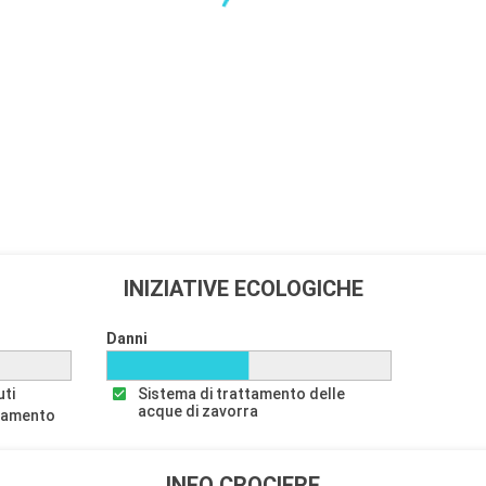
aggiatori in
 sedute di jodel.
Partenza
18:00
o dai giovani
nte felice, con
INIZIATIVE ECOLOGICHE
Danni
uti
Sistema di trattamento delle
acque di zavorra
ttamento
INFO CROCIERE