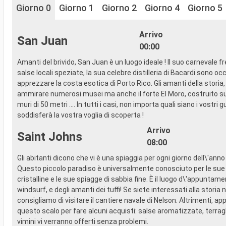
Giorno 0
Giorno 1
Giorno 2
Giorno 4
Giorno 5
Arrivo
San Juan
00:00
Amanti del brivido, San Juan è un luogo ideale ! Il suo carnevale fr
salse locali speziate, la sua celebre distilleria di Bacardi sono oc
apprezzare la costa esotica di Porto Rico. Gli amanti della storia
ammirare numerosi musei ma anche il forte El Moro, costruito su
muri di 50 metri …. In tutti i casi, non importa quali siano i vostri 
soddisferà la vostra voglia di scoperta !
Arrivo
Saint Johns
08:00
Gli abitanti dicono che vi è una spiaggia per ogni giorno dell\'anno
Questo piccolo paradiso è universalmente conosciuto per le su
cristalline e le sue spiagge di sabbia fine. È il luogo d\'appuntame
windsurf, e degli amanti dei tuffi! Se siete interessati alla storia n
consigliamo di visitare il cantiere navale di Nelson. Altrimenti, app
questo scalo per fare alcuni acquisti: salse aromatizzate, terragl
vimini vi verranno offerti senza problemi.