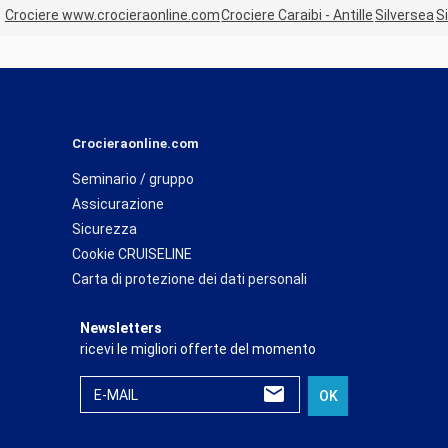
Crociere www.crocieraonline.com
Crociere Caraibi - Antille
Silversea
S
Crocieraonline.com
Seminario / gruppo
Assicurazione
Sicurezza
Cookie CRUISELINE
Carta di protezione dei dati personali
Newsletters
ricevi le migliori offerte del momento
E-MAIL
OK