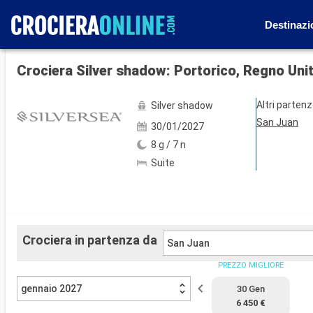
Destinazi
Mostra le altre 51 foto
Crociera Silver shadow: Portorico, Regno Uni
Altri parten
Silver shadow
San Juan
30/01/2027
8 g / 7 n
Suite
Crociera in partenza da
San Juan
PREZZO MIGLIORE
gennaio 2027
30 Gen
6 450 €