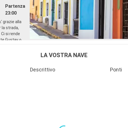
Partenza
23:00
' grazie alla
 la strada,
 Ci si rende
rte Gustav o
Partenza
LA VOSTRA NAVE
19:00
Descrittivo
Ponti
sole
orto di
 di piacere che
vere vacanze
ggio della
ema nonostante
li in occasione
permette di
are immersione
rini