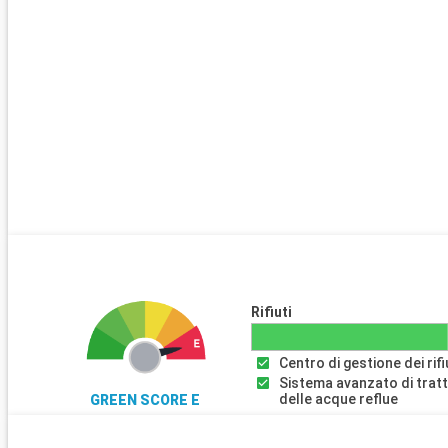
dell'arcipelago. Le passeggiate nel cuore della natura onorano i vi
ricerca di quiete. Infine, gli avventurieri si lasceranno tentare con
Arrivo
Jost Van Dyke
08:00
E’ a Jost Van Dyke dove si vive di notte, percio\' è il luogo preferit
della sua vicina Tortola. La vita a Jost Van Kyke è fondamentalme
maiali arrosto e spiagge che attirano numerosi yacht.
Rifiuti
Centro di gestione dei rifi
Sistema avanzato di tra
delle acque reflue
GREEN SCORE E