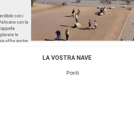
rdibile con i
l Vaticano con la
Cappella
plorate le
hia offre anche
ombe etrusche e
iello
LA VOSTRA NAVE
Partenza
Ponti
22:00
Partenza
00:00
tappa importante
piedi, in