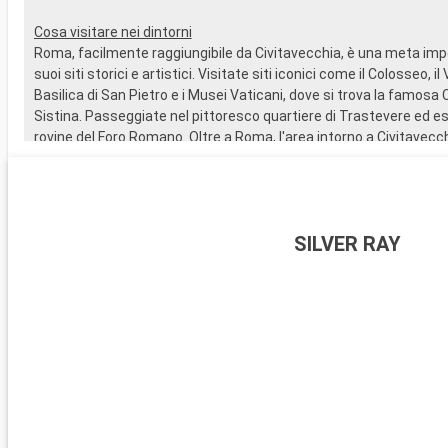
Cosa visitare nei dintorni
Roma, facilmente raggiungibile da Civitavecchia, è una meta impe
suoi siti storici e artistici. Visitate siti iconici come il Colosseo, i
Basilica di San Pietro e i Musei Vaticani, dove si trova la famosa 
Sistina. Passeggiate nel pittoresco quartiere di Trastevere ed es
rovine del Foro Romano. Oltre a Roma, l'area intorno a Civitavecc
destinazioni interessanti, come Tarquinia, famosa per le sue t
il museo archeologico. I giardini di Villa Farnese a Caprarola, un gio
rinascimentale, sono un superbo esempio di giardino all'italiana.
Arrivo
Porto Santo Stefano
SILVER RAY
08:00
Arrivo
Livorno
08:00
Il porto :
Il porto di Livorno, uno dei principali porti del Mar Tirreno, è una 
della costa toscana. Adiacente al centro storico, è raggiungibile a 
autobus o in taxi.