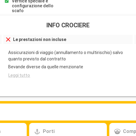
Vernice speciale e
configurazione dello
nario naturale.
scafo
INFO CROCIERE
e, è un tesoro
ato di boutique
own per godere
Le prestazioni non incluse
gionale di
ato. La
Assicurazioni di viaggio (annullamento o multirischio) salvo
vace e
quanto previsto dal contratto
Bevande diverse da quelle menzionate
Leggi tutto
oresca che
loro splendidi
calo, merita una
a gita in barca
e nascoste e
Partenza
18:00
a
Porti
Comp