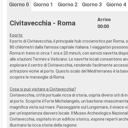
Giorno 0
Giorno 1
Giorno 2
Giorno 3
Giorno 4
Arrivo
Civitavecchia - Roma
00:00
Il porto:
Il porto di Civitavecchia, il principale hub crocieristico per Roma, s
80 chilometri dalla famosa capitale italiana. I viaggiatori posson
Roma in treno in circa 1 ora e 20 minuti, con servizi navetta dispon
alle stazioni Termini e Vaticano. Le navette locali consentono an
esplorare il centro di Civitavecchia, rendendo facilmente accessibi
attrazioni vicine al porto. Questo scalo del Mediterraneo è la bas
scoprire le meraviglie di Roma.
Cosa si può visitare a Civitavecchia?
Civitavecchia, città portuale ricca di storia, ospita diversi siti di 
al porto. Scoprite il Forte Michelangelo, un bastione rinasciment
magnifica vista sul mare. Passeggiate sul Lungomare, il vivace vi
per un'esperienza davvero locale. Il Museo Archeologico Nazional
Civitavecchia, ospitato in un edificio storico, espone reperti arch
illustrano la ricca storia della regione.