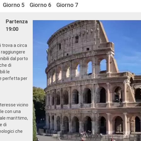
Giorno 5
Giorno 6
Giorno 7
Partenza
19:00
i trova a circa
o raggiungere
ibili dal porto
che di
li le
e perfetta per
interesse vicino
ale con una
ale marittimo,
e di
eologici che