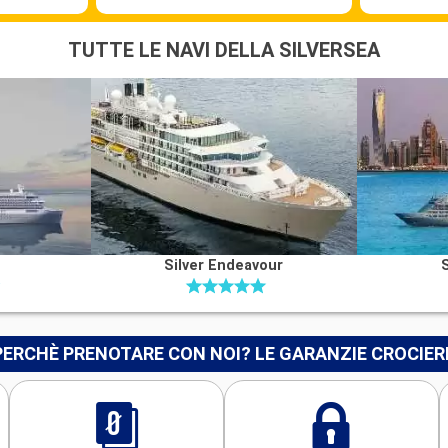
te posizionato
TUTTE LE NAVI DELLA SILVERSEA
itatori
avale. Il suo
vicoli, offre
omina
nno la base
oni di arte
Silver Endeavour
yères, tra cui
. La strada del
stérel, con le
PERCHÈ PRENOTARE CON NOI? LE GARANZIE CROCIER
rraneo.
Partenza
00:00