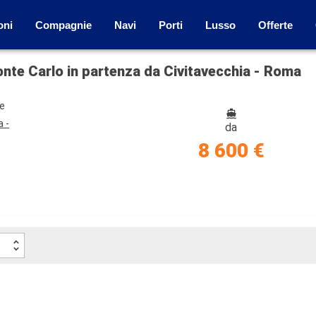
oni
Compagnie
Navi
Porti
Lusso
Offerte
Monte Carlo in partenza da Civitavecchia - Roma
ze
a -
da
8 600 €