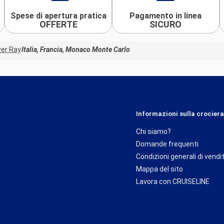
e della Costa
Spese di apertura pratica
Pagamento in linea
OFFERTE
SICURO
 lussuoso e
l mare, il porto
ver Ray
Italia, Francia, Monaco Monte Carlo
stete al cambio
cipe. Il Casinò
er la sua
ezzeranno il
Informazioni sulla crociera
. I Jardins de
a vista sul
Chi siamo?
Domande frequenti
Condizioni generali di vendi
Mappa del sito
naco. Eze, un
Lavora con CRUISELINE
mozzafiato a
es Anglais e
ella vita in
 Mercantour, a