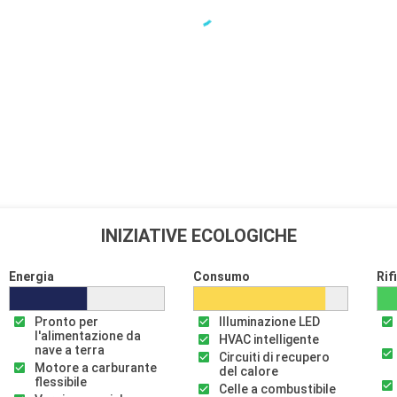
ella città,
re Venezia
Nord. Il Mercato
à locali. Per
impressionante
pendente sono
enti bastioni,
ano a
, la costa
INIZIATIVE ECOLOGICHE
ieri, è perfetta
Energia
Consumo
Rif
Partenza
18:30
Pronto per
Illuminazione LED
l'alimentazione da
HVAC intelligente
nave a terra
Circuiti di recupero
 delle
Motore a carburante
del calore
tori a Portofino,
flessibile
Celle a combustibile
o a questo