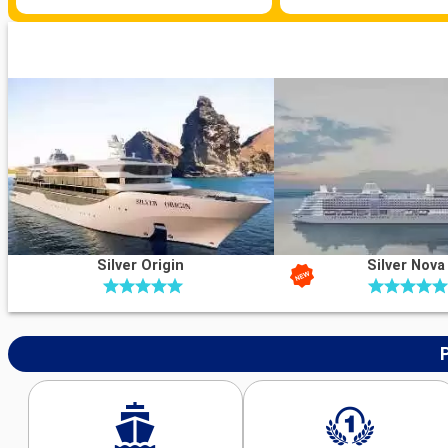
Il porto :
Il porto di Tolone, integrato nel centro della città, è perfettamen
per una facile e immediata esplorazione a piedi, immergendo i vis
nell'atmosfera mediterranea e storica della città.
Cosa visitare a Tolone
Tolone è una città mediterranea ricca di tradizione e patrimonio n
centro storico, con il vivace mercato provenzale e gli affascinanti 
un'esperienza autentica. Il Mont Faron, raggiungibile in funivia, d
maestoso il porto. Gli appassionati di storia militare apprezzera
navale e il Musée National de la Marine. Il Musée d'Art offre collezi
moderna e contemporanea.
Silver Origin
Silver Nova
Cosa visitare nei dintorni
Nei dintorni di Tolone, la Provenza rivela i suoi tesori. Le isole di H
Porquerolles, offrono spiagge da sogno, immersioni ed escursioni
vino di Bandol è un must per gli amanti del rosé. Il Massiccio dell'E
sue scogliere rosse, offre una vista spettacolare sul Mar Medite
Arrivo
Monaco Monte-Carlo
07:00