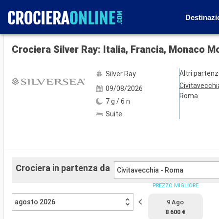
Destinazi
Mostra le altre 37 foto
Crociera Silver Ray: Italia, Francia, Monaco 
Altri parten
Silver Ray
Civitavecchi
09/08/2026
Roma
7 g / 6 n
Suite
Crociera in partenza da
Civitavecchia - Roma
PREZZO MIGLIORE
agosto 2026
9 Ago
8 600 €