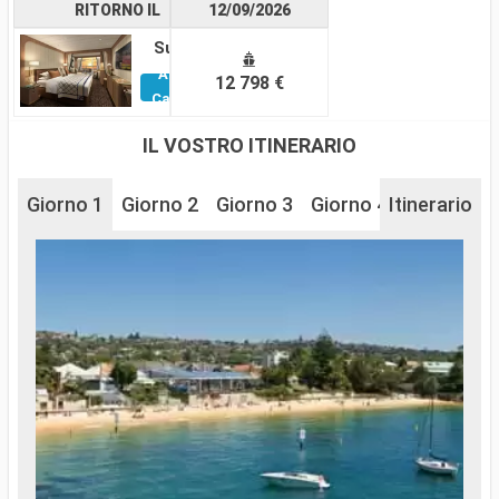
RITORNO IL
12/09/2026
Suite
Altre
12 798 €
Cabine
IL VOSTRO ITINERARIO
Giorno 1
Giorno 2
Giorno 3
Giorno 4
Itinerario
Giorno 5