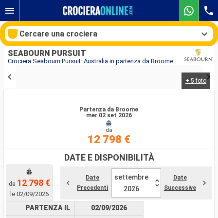
Cercare una crociera
SEABOURN PURSUIT
Crociera Seabourn Pursuit: Australia in partenza da Broome
+ 5 foto
Le nostre destinazioni
Mesi di partenza
Partenza da Broome
mer 02 set 2026
da
Porti
Compagnie
12 798 €
Ricerca
DATE E DISPONIBILITÀ
settembre
Date
Date
12 798 €
da
Precedenti
Successive
2026
le 02/09/2026
PARTENZA IL
02/09/2026