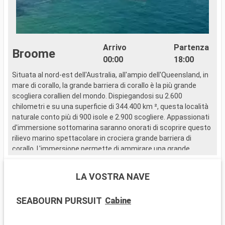
Arrivo
Partenza
Broome
00:00
18:00
Situata al nord-est dell'Australia, all'ampio dell'Queensland, in
mare di corallo, la grande barriera di corallo è la più grande
scogliera corallien del mondo. Dispiegandosi su 2.600
chilometri e su una superficie di 344.400 km ², questa località
naturale conto più di 900 isole e 2.900 scogliere. Appassionati
d'immersione sottomarina saranno onorati di scoprire questo
rilievo marino spettacolare in crociera grande barriera di
corallo. L'immersione permette di ammirare una grande
varietà di pesci tropicali, spugne di mare, coralli, diversi
crostacei, senza contare i delfini, le tartarughe di mare e le
LA VOSTRA NAVE
balene. È possibile scegliere tra varie località d'immersione, di
citare soltanto la scogliera Agincourt di Cairns, di Capricorn, di
SEABOURN PURSUIT
Cabine
Fitzroy e di bunker. In scalo di crociere grande barriera di
corallo, nuotare tra i canyon di corallo che bordano le isole di
Lady Musgrave e Lady Elliot è consigliato.