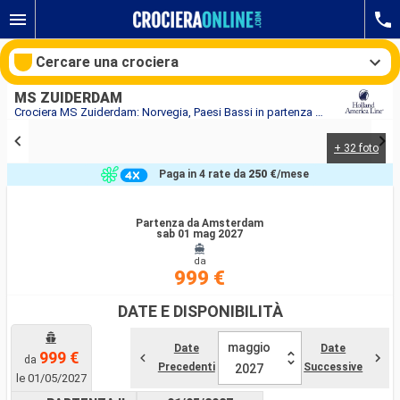
Cercare una crociera
MS ZUIDERDAM
Crociera MS Zuiderdam: Norvegia, Paesi Bassi in partenza da Amsterdam
+ 32 foto
Le nostre destinazioni
Paga in 4 rate da
250 €
/mese
Mesi di partenza
Partenza da Amsterdam
sab 01 mag 2027
Porti
Compagnie
da
999 €
Ricerca
DATE E DISPONIBILITÀ
maggio
Date
Date
999 €
da
Precedenti
Successive
2027
le 01/05/2027