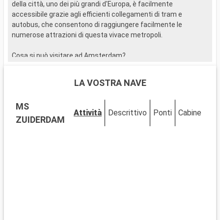
della città, uno dei più grandi d'Europa, è facilmente
d
accessibile grazie agli efficienti collegamenti di tram e
a
autobus, che consentono di raggiungere facilmente le
a
numerose attrazioni di questa vivace metropoli.
n
Cosa si può visitare ad Amsterdam?
C
Ad Amsterdam non mancate di visitare il famoso Museo Van
A
Gogh, la Casa di Anna Frank e il Rijksmuseum. Una passeggiata
G
LA VOSTRA NAVE
lungo i canali vi permetterà di ammirare l'architettura unica
l
della città e gli incantevoli ponti.
d
MS
Attività
Descrittivo
Ponti
Cabine
Cosa visitare nei dintorni
C
ZUIDERDAM
Vicino ad Amsterdam, scoprite luoghi come il villaggio di
V
Zaanse Schans, famoso per i suoi mulini a vento tradizionali e
Z
gli edifici in legno. In primavera, non perdetevi il giardino
g
Keukenhof e i suoi iconici tulipani.
K
..