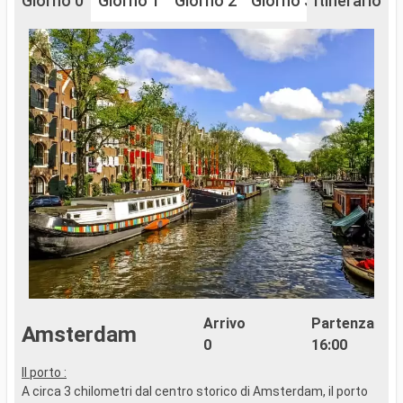
Giorno 0
Giorno 1
Giorno 2
Giorno 3
Itinerario
Giorno 4
Arrivo
Partenza
Amsterdam
0
16:00
Il porto :
I
A circa 3 chilometri dal centro storico di Amsterdam, il porto
A