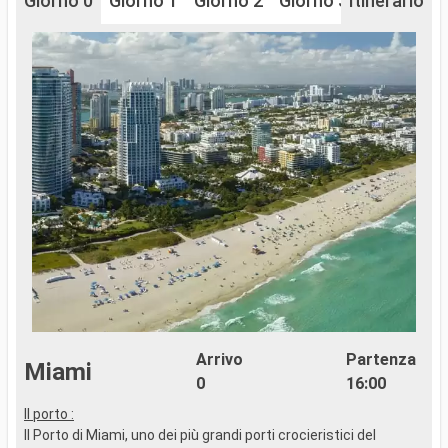
Giorno 0
Giorno 1
Giorno 2
Giorno 3
Itinerario
Giorno 4
Arrivo
Partenza
Miami
0
16:00
Il porto :
I
Il Porto di Miami, uno dei più grandi porti crocieristici del
I