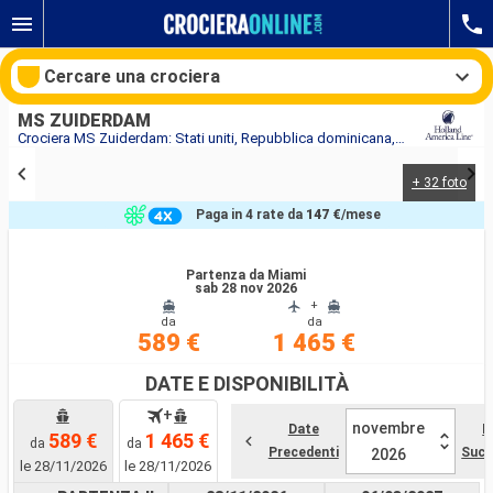
Cercare una crociera
MS ZUIDERDAM
Crociera MS Zuiderdam: Stati uniti, Repubblica dominicana, Isole Turks e Caicos, Bahamas in partenza da Miami
+ 32 foto
Le nostre destinazioni
Paga in 4 rate da
147 €
/mese
Mesi di partenza
Partenza da Miami
sab 28 nov 2026
Porti
Compagnie
+
da
da
589 €
1 465 €
Ricerca
DATE E DISPONIBILITÀ
+
novembre
Date
D
589 €
1 465 €
da
da
Precedenti
Succ
2026
le 28/11/2026
le 28/11/2026