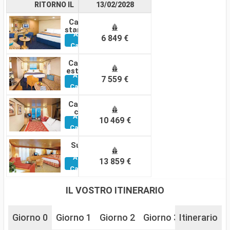
RITORNO IL
13/02/2028
Cabina
standard
Altre
6 849 €
Cabine
Cabina
esterna
Altre
7 559 €
Cabine
Cabina
con
Altre
balcone
10 469 €
Cabine
Suite
Altre
13 859 €
Cabine
IL VOSTRO ITINERARIO
Giorno 0
Giorno 1
Giorno 2
Giorno 3
Itinerario
Giorno 4