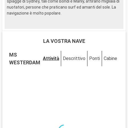
spiagge di Sydney, tali come Bondi e Manly, attirano migliaia di
s
nuotatori, persone che praticano surf ed amanti del sole. La
n
navigazione è molto popolare.
n
..
LA VOSTRA NAVE
MS
Attività
Descrittivo
Ponti
Cabine
WESTERDAM