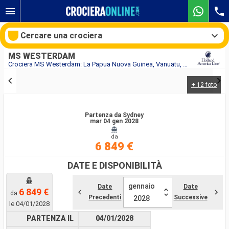
Cercare una crociera
MS WESTERDAM
Crociera MS Westerdam: La Papua Nuova Guinea, Vanuatu, Fiji (isole), Tonga, Nuova Zelanda, Australia in partenza da Sydney
+ 12 foto
Le nostre destinazioni
Mesi di partenza
Partenza da Sydney
mar 04 gen 2028
da
Porti
Compagnie
6 849 €
Ricerca
DATE E DISPONIBILITÀ
gennaio
Date
Date
6 849 €
da
Precedenti
Successive
2028
le 04/01/2028
PARTENZA IL
04/01/2028