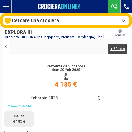
Cercare una crociera
EXPLORA III
Crociera EXPLORA III: Singapore, Vietnam, Cambogia, Thailandia in partenza da Singapore
+ 63 foto
Le nostre destinazioni
Mesi di partenza
Partenza da Singapore
dom 20 feb 2028
da
Porti
Compagnie
4 185 €
Ricerca
febbraio 2028
PREZZO MIGLIORE
20 Feb
4 185 €