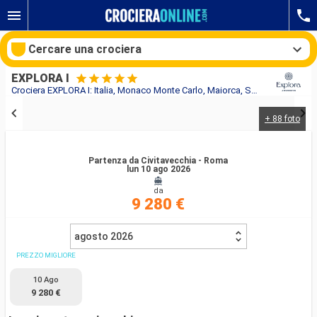
Cercare una crociera
EXPLORA I
Crociera EXPLORA I: Italia, Monaco Monte Carlo, Maiorca, Spagna, Francia in partenza da Civitavecchia - Roma
+ 88 foto
Le nostre destinazioni
Mesi di partenza
Partenza da Civitavecchia - Roma
lun 10 ago 2026
da
Porti
Compagnie
9 280 €
Ricerca
agosto 2026
PREZZO MIGLIORE
10 Ago
9 280 €