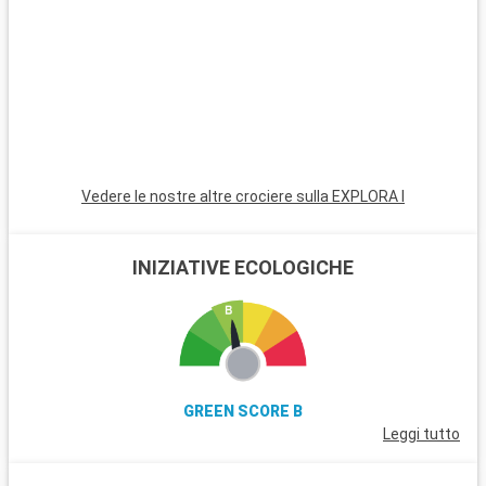
Passeggiate nel pittoresco quartiere di Trastevere ed
esplorate le rovine del Foro Romano. Oltre a Roma, l'area
intorno a Civitavecchia offre anche destinazioni interessanti,
come Tarquinia, famosa per le sue tombe etrusche e il museo
archeologico. I giardini di Villa Farnese a Caprarola, un gioiello
rinascimentale, sono un superbo esempio di giardino
all'italiana.
Vedere le nostre altre crociere sulla EXPLORA I
INIZIATIVE ECOLOGICHE
GREEN SCORE B
Leggi tutto