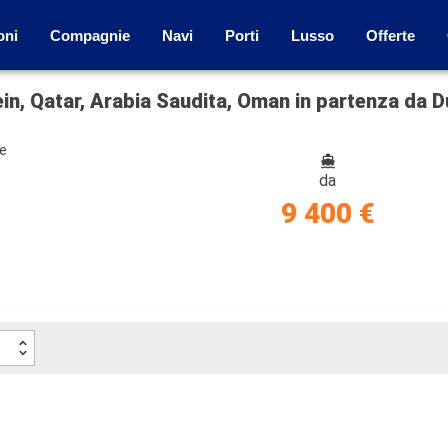
oni
Compagnie
Navi
Porti
Lusso
Offerte
ein, Qatar, Arabia Saudita, Oman in partenza da D
ze
da
9 400 €