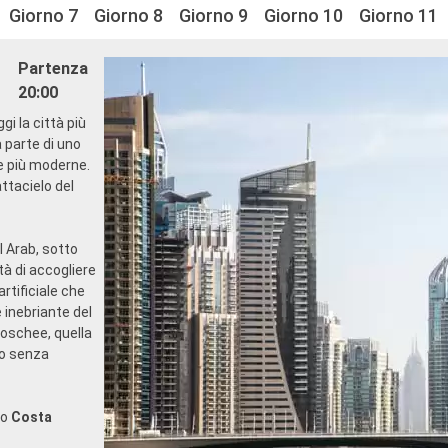
Giorno 7
Giorno 8
Giorno 9
Giorno 10
Giorno 11
Partenza
20:00
gi la città più
a parte di uno
re più moderne.
attacielo del
Al Arab, sotto
tà di accogliere
rtificiale che
 inebriante del
moschee, quella
to senza
no
Costa