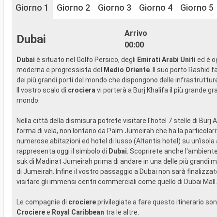
Giorno 1
Giorno 2
Giorno 3
Giorno 4
Giorno 5
Arrivo
Dubai
00:00
Dubai
è situato nel Golfo Persico, degli
Emirati Arabi Uniti
ed è og
moderna e progressista del
Medio Oriente
. Il suo porto Rashid f
dei più grandi porti del mondo che dispongono delle infrastruttu
Il vostro scalo di
crociera
vi porterà a Burj Khalifa il più grande gr
mondo.
Nella città della dismisura potrete visitare l'hotel 7 stelle di Burj 
forma di vela, non lontano da Palm Jumeirah che ha la particolari
numerose abitazioni ed hotel di lusso (Altantis hotel) su un'isola a
rappresenta oggi il simbolo di
Dubai
. Scoprirete anche l'ambiente
suk di Madinat Jumeirah prima di andare in una delle più grandi 
di Jumeirah. Infine il vostro passaggio a Dubai non sarà finalizza
visitare gli immensi centri commerciali come quello di Dubai Mall.
Le compagnie di
crociere
privilegiate a fare questo itinerario so
Crociere
e
Royal Caribbean
tra le altre.