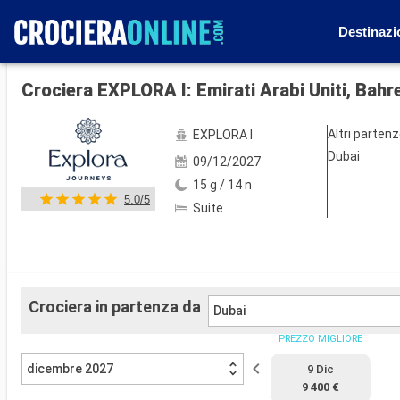
Destinazi
Mostra le altre 88 foto
Crociera EXPLORA I: Emirati Arabi Uniti, Bahr
Altri parten
EXPLORA I
Dubai
09/12/2027
15 g / 14 n
5.0/5
Suite
Crociera in partenza da
Dubai
PREZZO MIGLIORE
dicembre 2027
9 Dic
9 400 €