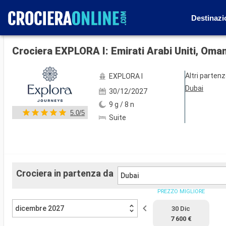
Destinazi
Mostra le altre 88 foto
Crociera EXPLORA I: Emirati Arabi Uniti, Oman
Altri parten
EXPLORA I
Dubai
30/12/2027
9 g / 8 n
5.0/5
Suite
Crociera in partenza da
Dubai
PREZZO MIGLIORE
dicembre 2027
30 Dic
7 600 €