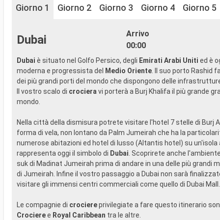
Giorno 1
Giorno 2
Giorno 3
Giorno 4
Giorno 5
Arrivo
Dubai
00:00
Dubai
è situato nel Golfo Persico, degli
Emirati Arabi Uniti
ed è og
moderna e progressista del
Medio Oriente
. Il suo porto Rashid f
dei più grandi porti del mondo che dispongono delle infrastruttu
Il vostro scalo di
crociera
vi porterà a Burj Khalifa il più grande gr
mondo.
Nella città della dismisura potrete visitare l'hotel 7 stelle di Burj 
forma di vela, non lontano da Palm Jumeirah che ha la particolari
numerose abitazioni ed hotel di lusso (Altantis hotel) su un'isola a
rappresenta oggi il simbolo di
Dubai
. Scoprirete anche l'ambiente
suk di Madinat Jumeirah prima di andare in una delle più grandi 
di Jumeirah. Infine il vostro passaggio a Dubai non sarà finalizza
visitare gli immensi centri commerciali come quello di Dubai Mall.
Le compagnie di
crociere
privilegiate a fare questo itinerario so
Crociere
e
Royal Caribbean
tra le altre.