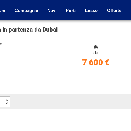
oni
Compagnie
Navi
Porti
Lusso
Offerte
 in partenza da Dubai
ze
da
7 600 €