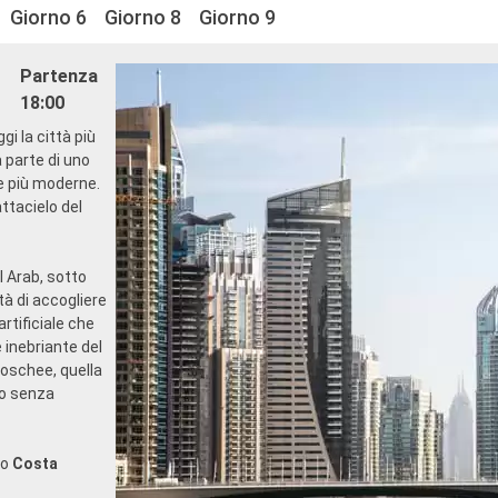
Giorno 6
Giorno 8
Giorno 9
Partenza
18:00
gi la città più
a parte di uno
re più moderne.
attacielo del
Al Arab, sotto
tà di accogliere
rtificiale che
 inebriante del
moschee, quella
to senza
no
Costa