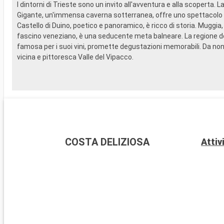
I dintorni di Trieste sono un invito all'avventura e alla scoperta. L
Gigante, un'immensa caverna sotterranea, offre uno spettacolo g
Castello di Duino, poetico e panoramico, è ricco di storia. Muggia, 
fascino veneziano, è una seducente meta balneare. La regione del
famosa per i suoi vini, promette degustazioni memorabili. Da non
vicina e pittoresca Valle del Vipacco.
COSTA DELIZIOSA
Attiv