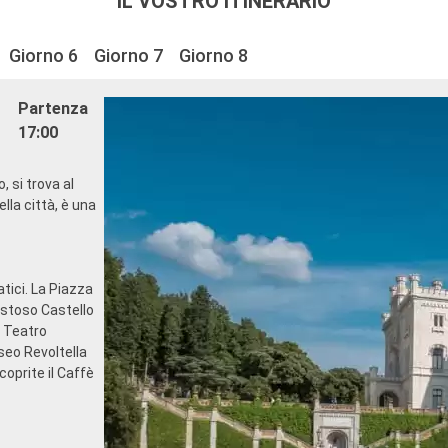
IL VOSTRO ITINERARIO
Giorno 6
Giorno 7
Giorno 8
Partenza
17:00
, si trova al
ella città, è una
atici. La Piazza
aestoso Castello
l Teatro
useo Revoltella
coprite il Caffè