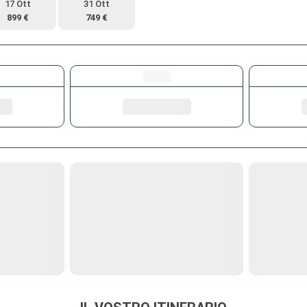
17 Ott
31 Ott
899 €
749 €