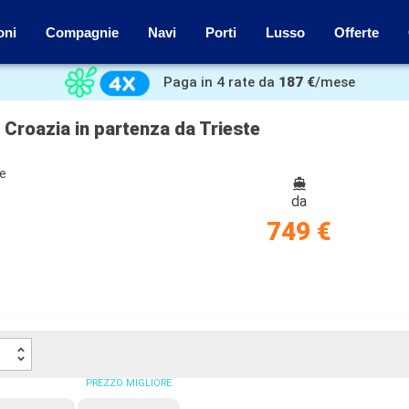
oni
Compagnie
Navi
Porti
Lusso
Offerte
Paga in 4 rate da
187 €
/mese
, Croazia in partenza da Trieste
ze
da
749 €
PREZZO MIGLIORE