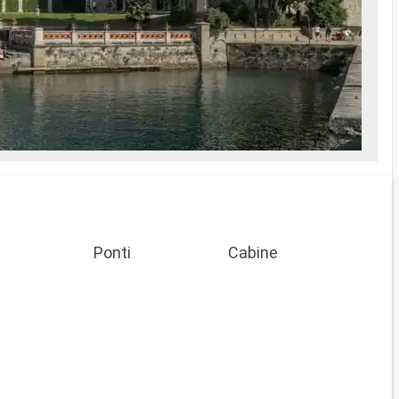
case 
rinom
memor
Ponti
Cabine