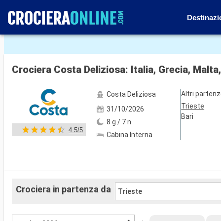
Destinazi
Mostra le altre 66 foto
Crociera Costa Deliziosa: Italia, Grecia, Malta
Altri parten
Costa Deliziosa
Trieste
31/10/2026
Bari
8 g / 7 n
4.5/5
Cabina Interna
Crociera in partenza da
Trieste