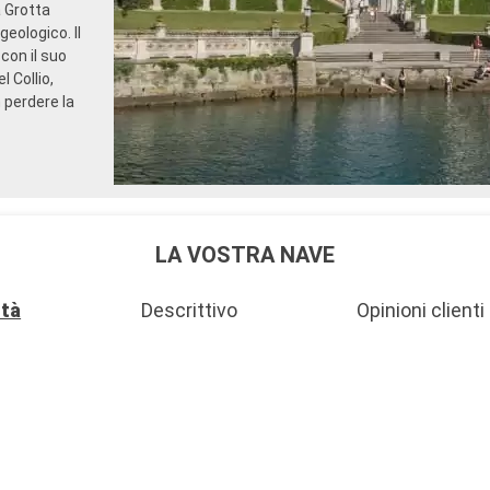
a Grotta
eologico. Il
con il suo
 Collio,
 perdere la
LA VOSTRA NAVE
ità
Descrittivo
Opinioni clienti