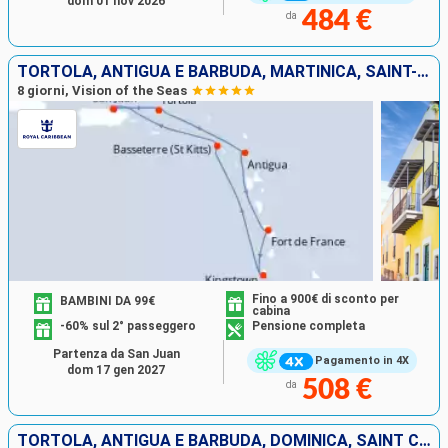
dom 01 nov 2026
484 €
da
TORTOLA, ANTIGUA E BARBUDA, MARTINICA, SAINT-VINCENT E LE GRENADINE, SAN CRISTOFORO E NEVIS, PORTORICO
8 giorni, Vision of the Seas
Fino a 900€ di sconto per
BAMBINI DA 99€
cabina
-60% sul 2° passeggero
Pensione completa
Partenza da San Juan
Pagamento in 4X
dom 17 gen 2027
508 €
da
TORTOLA, ANTIGUA E BARBUDA, DOMINICA, SAINT CROIX, SAN CRISTOFORO E NEVIS, PORTORICO