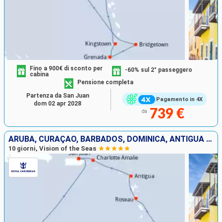
Fino a 900€ di sconto per
-60% sul 2° passeggero
cabina
Pensione completa
Partenza da San Juan
Pagamento in 4X
dom 02 apr 2028
739 €
da
ARUBA, CURAÇAO, BARBADOS, DOMINICA, ANTIGUA E BARBUDA, STATI UNITI, PORTORICO
10 giorni, Vision of the Seas