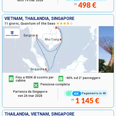
dom 19 mar 2028
498 €
da
VIETNAM, THAILANDIA, SINGAPORE
11 giorni, Quantum of the Seas
Fino a 900€ di sconto per
-60% sul 2° passeggero
cabina
Pensione completa
Partenza da Singapore
Pagamento in 4X
ven 24 mar 2028
1 145 €
da
THAILANDIA, VIETNAM, SINGAPORE