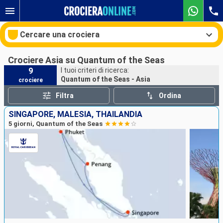
Cercare una crociera
Crociere Asia su Quantum of the Seas
9
I tuoi criteri di ricerca:
Quantum of the Seas - Asia
crociere
Le nostre destinazioni
Filtra
Ordina
Mesi di partenza
SINGAPORE, MALESIA, THAILANDIA
5 giorni, Quantum of the Seas
Porti
Compagnie
Ricerca