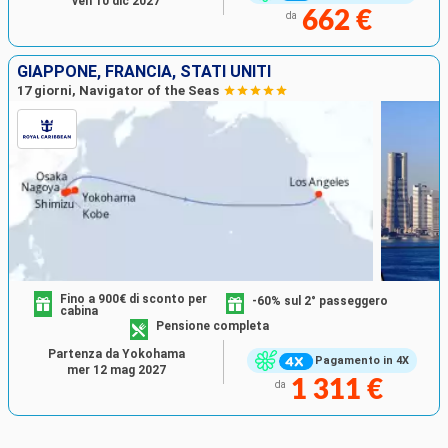
ven 10 dic 2027
662 €
da
GIAPPONE, FRANCIA, STATI UNITI
17 giorni, Navigator of the Seas
Fino a 900€ di sconto per
-60% sul 2° passeggero
cabina
Pensione completa
Partenza da Yokohama
Pagamento in 4X
mer 12 mag 2027
1 311 €
da