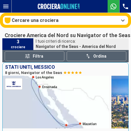
Cercare una crociera
Crociere America del Nord su Navigator of the Seas
3
I tuoi criteri di ricerca:
Navigator of the Seas - America del Nord
crociere
Le nostre destinazioni
Filtra
Ordina
Mesi di partenza
STATI UNITI, MESSICO
8 giorni, Navigator of the Seas
Porti
Compagnie
Ricerca